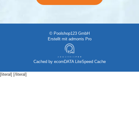
© Poolshop123 GmbH
Erstellt mit
admorris Pro
Cached by
ecomDATA LiteSpeed Cache
[literal]
[/literal]