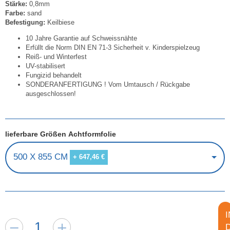
Stärke:
0,8mm
Farbe:
sand
Befestigung:
Keilbiese
10 Jahre Garantie auf Schweissnähte
Erfüllt die Norm DIN EN 71-3 Sicherheit v. Kinderspielzeug
Reiß- und Winterfest
UV-stabilisert
Fungizid behandelt
SONDERANFERTIGUNG ! Vom Umtausch / Rückgabe
ausgeschlossen!
lieferbare Größen Achtformfolie
500 X 855 CM
+ 647,46 €
I