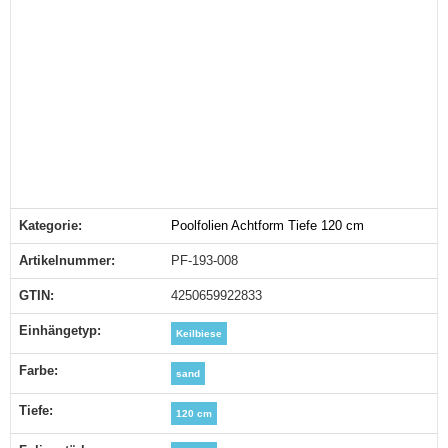
Kategorie:
Poolfolien Achtform Tiefe 120 cm
Produkteigenschaft
Wert
Artikelnummer:
PF-193-008
GTIN:
4250659922833
Einhängetyp‍:
Keilbiese
Farbe‍:
sand
Tiefe‍:
120 cm