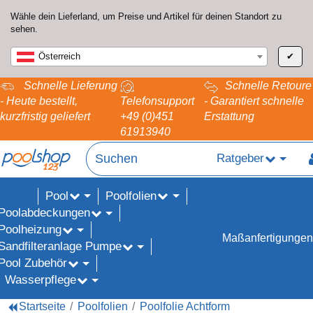
Wähle dein Lieferland, um Preise und Artikel für deinen Standort zu
sehen.
Österreich
✔
Schnelle Lieferung
Schnelle Retoure
- Heute bestellt,
Telefonsupport
- Garantiert schnelle
kurzfristig geliefert
+49 (0)451
Erstattung
61913940
Ratgeber
Pool
Poolfolien
ALE%
Poolabdeckungen
Poolheizung
Maßanfertigungen
Sandfilteranlage Pumpe
Pool Zubehör
Wasserpflege
Startseite
Poolfolien
Poolfolie Achtform