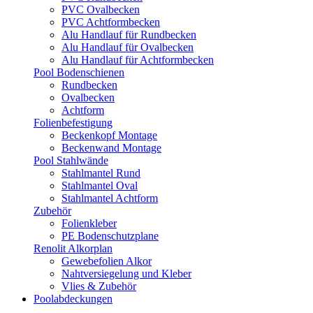
PVC Ovalbecken
PVC Achtformbecken
Alu Handlauf für Rundbecken
Alu Handlauf für Ovalbecken
Alu Handlauf für Achtformbecken
Pool Bodenschienen
Rundbecken
Ovalbecken
Achtform
Folienbefestigung
Beckenkopf Montage
Beckenwand Montage
Pool Stahlwände
Stahlmantel Rund
Stahlmantel Oval
Stahlmantel Achtform
Zubehör
Folienkleber
PE Bodenschutzplane
Renolit Alkorplan
Gewebefolien Alkor
Nahtversiegelung und Kleber
Vlies & Zubehör
Poolabdeckungen