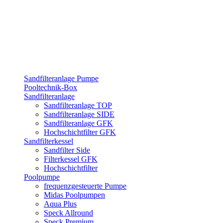
Sandfilteranlage Pumpe
Pooltechnik-Box
Sandfilteranlage
Sandfilteranlage TOP
Sandfilteranlage SIDE
Sandfilteranlage GFK
Hochschichtfilter GFK
Sandfilterkessel
Sandfilter Side
Filterkessel GFK
Hochschichtfilter
Poolpumpe
frequenzgesteuerte Pumpe
Midas Poolpumpen
Aqua Plus
Speck Allround
Speck Premium