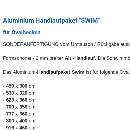
Aluminium Handlaufpaket "SWIM"
für Ovalbecken
SONDERANFERTIGUNG vom Umtausch / Rückgabe ausge
Formschöner 40 mm breiter
Alu-Handlauf
. Die Schwimmb
Das Aluminium-
Handlaufpaket Swim
ist für folgende Ova
-
450
x
300
cm
-
530
x
320
cm
-
623
x
360
cm
-
700
x
350
cm
-
737
x
360
cm
-
800
x
400
cm
-
916
x
460
cm