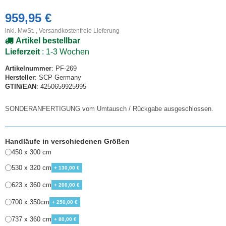
959,95 €
inkl. MwSt. ,
Versandkostenfreie Lieferung
Artikel bestellbar
Lieferzeit
: 1-3 Wochen
Artikelnummer
: PF-269
Hersteller
: SCP Germany
GTIN/EAN
: 4250659925995
SONDERANFERTIGUNG vom Umtausch / Rückgabe ausgeschlossen.
Handläufe in verschiedenen Größen
450 x 300 cm
530 x 320 cm
+ 130,00 €
623 x 360 cm
+ 200,00 €
700 x 350cm
+ 250,00 €
737 x 360 cm
+ 80,00 €