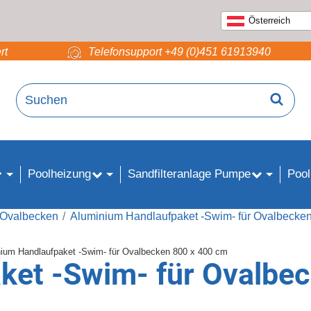
Österreich
rt
Telefonsupport +49 (0)451 61913940
Poolheizung
Sandfilteranlage Pumpe
Pool
r Ovalbecken
Aluminium Handlaufpaket -Swim- für Ovalbecke
ket -Swim- für Ovalbe