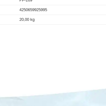
PF-269
4250659925995
20,00 kg