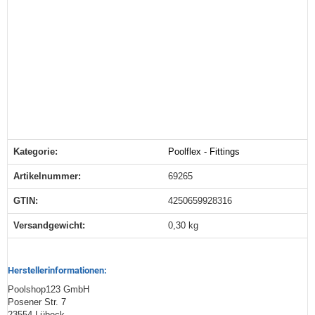
Kategorie:
Poolflex - Fittings
Produkteigenschaft
Wert
Artikelnummer:
69265
GTIN:
4250659928316
Versandgewicht‍:
0,30 kg
Herstellerinformationen:
Poolshop123 GmbH
Posener Str. 7
23554 Lübeck