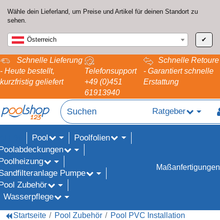
Wähle dein Lieferland, um Preise und Artikel für deinen Standort zu
sehen.
Österreich
✔
Schnelle Lieferung
Schnelle Retoure
- Heute bestellt,
Telefonsupport
- Garantiert schnelle
kurzfristig geliefert
+49 (0)451
Erstattung
61913940
Ratgeber
Pool
Poolfolien
ALE%
Poolabdeckungen
Poolheizung
Maßanfertigungen
Sandfilteranlage Pumpe
Pool Zubehör
Wasserpflege
Startseite
Pool Zubehör
Pool PVC Installation