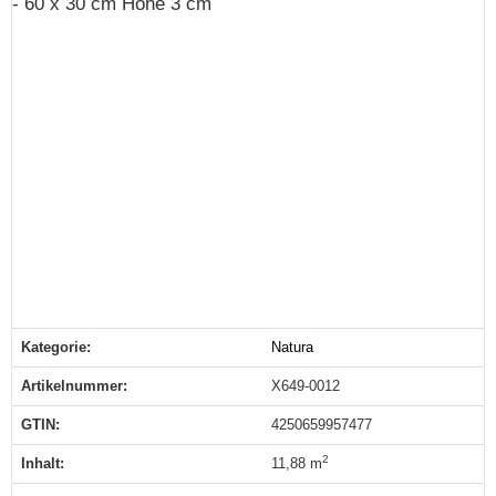
- 60 x 30 cm Höhe 3 cm
Kategorie:
Natura
Produkteigenschaft
Wert
Artikelnummer:
X649-0012
GTIN:
4250659957477
2
Inhalt‍:
11,88 m