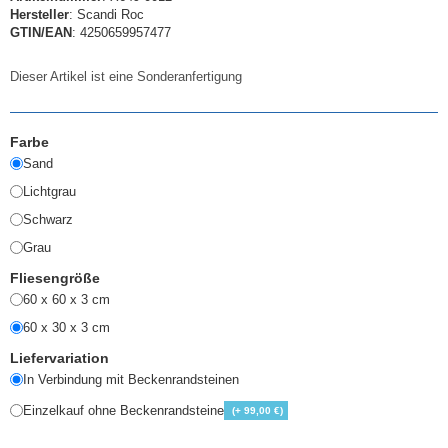
Hersteller
: Scandi Roc
GTIN/EAN
: 4250659957477
Dieser Artikel ist eine Sonderanfertigung
Farbe
Sand
Lichtgrau
Schwarz
Grau
Fliesengröße
60 x 60 x 3 cm
60 x 30 x 3 cm
Liefervariation
In Verbindung mit Beckenrandsteinen
Einzelkauf ohne Beckenrandsteine
(+ 99,00 €)