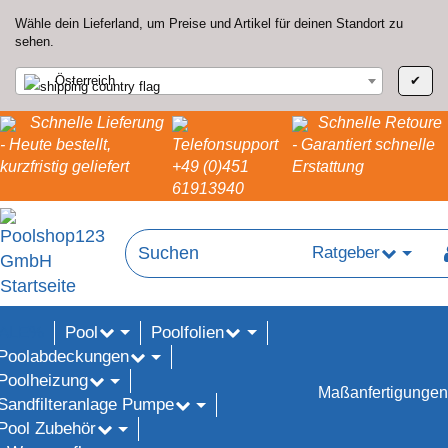
Wähle dein Lieferland, um Preise und Artikel für deinen Standort zu
sehen.
Österreich
✔
Schnelle Lieferung
Schnelle Retoure
- Heute bestellt,
Telefonsupport
- Garantiert schnelle
kurzfristig geliefert
+49 (0)451
Erstattung
61913940
Ratgeber
Pool
Poolfolien
ALE%
Poolabdeckungen
Poolheizung
Maßanfertigungen
Sandfilteranlage Pumpe
Pool Zubehör