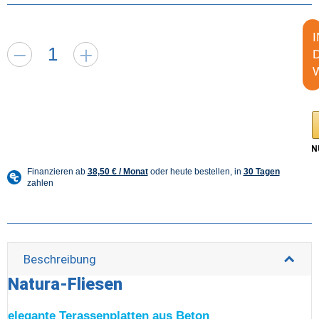
I
Beschreibung
Natura-Fliesen
elegante Terassenplatten aus Beton