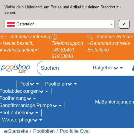
Wähle dein Lieferland, um Preise und Artikel für deinen Standort zu
sehen.
Österreich
✔
Schnelle Lieferung
Schnelle Retoure
- Heute bestellt,
Telefonsupport
- Garantiert schnelle
kurzfristig geliefert
+49 (0)451
Erstattung
61913940
Ratgeber
Pool
Poolfolien
ALE%
Poolabdeckungen
Poolheizung
Maßanfertigungen
Sandfilteranlage Pumpe
Pool Zubehör
Wasserpflege
Startseite
Poolfolien
Poolfolie Oval