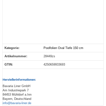
Kategorie:
Poolfolien Oval Tiefe 150 cm
Produkteigenschaft
Wert
Artikelnummer:
28449zs
GTIN:
4250659933693
Herstellerinformationen:
Bavaria Liner GmbH
Am Industriepark 7
84453 Mühldorf a.Inn
Bayern, Deutschland
info@bavaria-liner.de