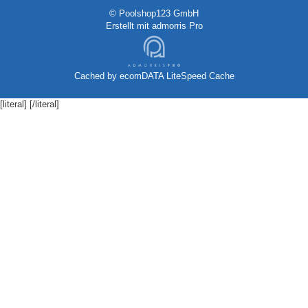
© Poolshop123 GmbH
Erstellt mit
admorris Pro
Cached by
ecomDATA LiteSpeed Cache
[literal]
[/literal]