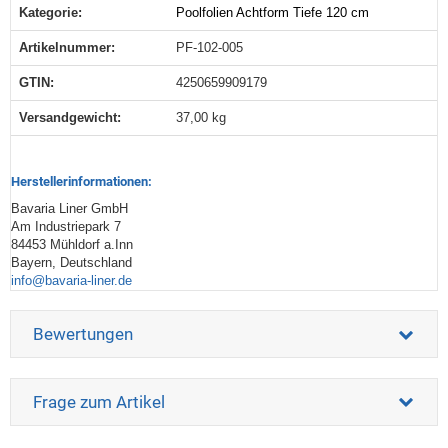
Kategorie:
Poolfolien Achtform Tiefe 120 cm
Produkteigenschaft
Wert
Artikelnummer:
PF-102-005
GTIN:
4250659909179
Versandgewicht‍:
37,00 kg
Herstellerinformationen:
Bavaria Liner GmbH
Am Industriepark 7
84453 Mühldorf a.Inn
Bayern, Deutschland
info@bavaria-liner.de
Bewertungen
Frage zum Artikel