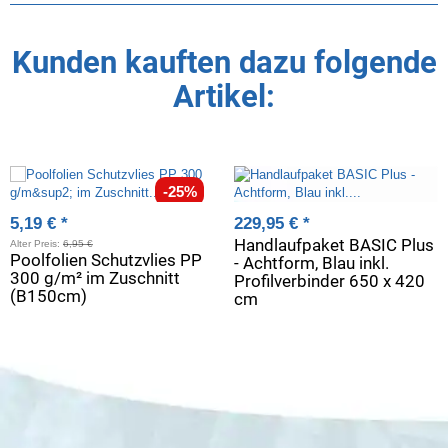
Kunden kauften dazu folgende
Artikel:
-25%
5,19 €
*
229,95 €
*
Handlaufpaket BASIC Plus
Alter Preis:
6,95 €
Poolfolien Schutzvlies PP
- Achtform, Blau inkl.
300 g/m² im Zuschnitt
Profilverbinder 650 x 420
(B150cm)
cm