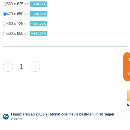
360 x 625 cm
+ 118,00 €
420 x 650 cm
+ 225,00 €
460 x 725 cm
+ 297,00 €
500 x 855 cm
+ 367,00 €
I