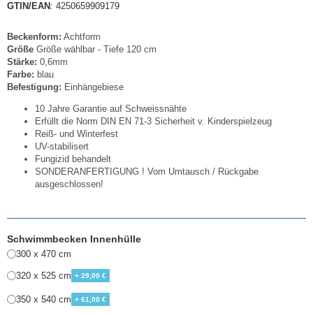
GTIN/EAN
: 4250659909179
Beckenform:
Achtform
Größe
Größe wählbar - Tiefe 120 cm
Stärke:
0,6mm
Farbe:
blau
Befestigung:
Einhängebiese
10 Jahre Garantie auf Schweissnähte
Erfüllt die Norm DIN EN 71-3 Sicherheit v. Kinderspielzeug
Reiß- und Winterfest
UV-stabilisert
Fungizid behandelt
SONDERANFERTIGUNG ! Vom Umtausch / Rückgabe
ausgeschlossen!
Schwimmbecken Innenhülle
300 x 470 cm
320 x 525 cm
+ 29,00 €
350 x 540 cm
+ 61,00 €