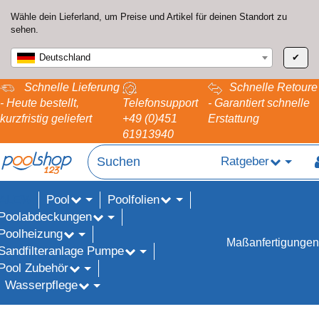
Wähle dein Lieferland, um Preise und Artikel für deinen Standort zu
sehen.
Deutschland
✔
Schnelle Lieferung
Schnelle Retoure
- Heute bestellt,
Telefonsupport
- Garantiert schnelle
kurzfristig geliefert
+49 (0)451
Erstattung
61913940
Ratgeber
Pool
Poolfolien
ALE%
Poolabdeckungen
Poolheizung
Maßanfertigungen
Sandfilteranlage Pumpe
Pool Zubehör
Wasserpflege