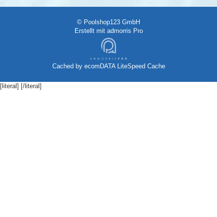
© Poolshop123 GmbH
Erstellt mit
admorris Pro
Cached by
ecomDATA LiteSpeed Cache
[literal]
[/literal]