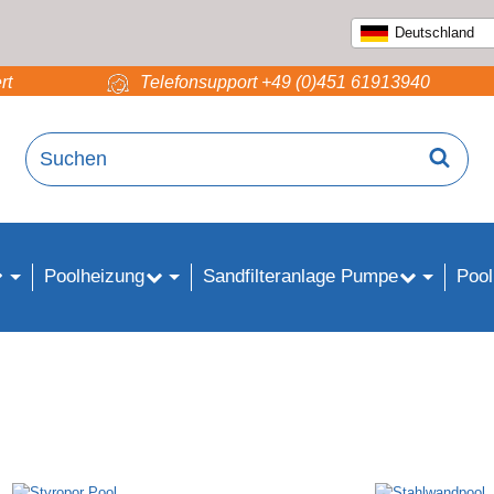
Deutschland
rt
Telefonsupport +49 (0)451 61913940
Poolheizung
Sandfilteranlage Pumpe
Pool