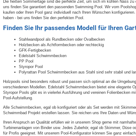
Die heißen Sommertage sind die perfekte Zeit, um sich im kühlen Nass zu
uns finden Sie garantiert den passenden Swimming Pool. Wir vom Poolshop
kaufen oder Ihren Pool ganz individuell nach Ihren Wünschen konfigurieren.
haben - bei uns finden Sie den perfekten Pool.
Finden Sie Ihr passendes Modell für Ihren Gar
Stahlwandpool als Rundbecken oder Ovalbecken
Holzbecken als Achtformbecken oder rechteckig
GFK-Fertigbecken
Edelstahl Schwimmbecken
PP Pool
Styropor Pool
Polyrattan Pool Schwimmbecken aus Stahl sind sehr stabil und lan
Holzpools sind besonders robust und passen sich optimal an die Umgebung 
verschiedenen Modellen. Edelstahl Schwimmbecken bietet eine elegante Opti
Styropor Pools gibt es in vielerlei Ausführung und vereinen Folienbecken m
Pool-Aufstellung.
Alle Schwimmbecken, egal ob konfiguriert oder als Set werden mit Skimmer, 
Schwimmbad Projekt erstellen lassen. Sie reichen uns Ihre Daten und Wüns
Ihren Anspruch an Qualität erfüllen wir in unserem Shop gerne mit namhaf
Turbinenanlagen von Binder usw. Jedes Zubehör, egal ob Skimmer, Düse ode
für Profis geeignet. Mit unserem Pool-Konfigurator können Sie ganz einfach