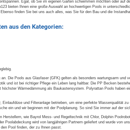
 entspannen. Egal, ob Sie im eigenen Garten schwimmen möchten oder auf de
123 bieten Ihnen eine große Auswahl an hochwertigen Pools in unterschiedli
 Ebenso finden Sie bei uns auch alles, was Sie für den Bau und die Instandha
ten aus den Kategorien:
glebig.
an. Die Pools aus Glasfaser (GFK) gelten als besonders wartungsarm und verf
k und ist bei richtiger Pflege ein Leben lang haltbar. Die PP Becken besteh
it höchster Wärmedämmung als Baukastensystem. Polyrattan Pools haben eine n
Einlaufdüse und Filteranlage betrieben, um eine perfekte Wasserqualität zu g
che ein und wir beginnen mit der Poolplanung. So sind Sie immer auf der si
ten Herstellern, wie Bayrol Mess- und Regeltechnik mit Chlor, Dolphin Poolr
r Poolabdeckung wird von langjährigen Partnern geliefert und wurde von uns
 den Pool finden, der zu Ihnen passt.