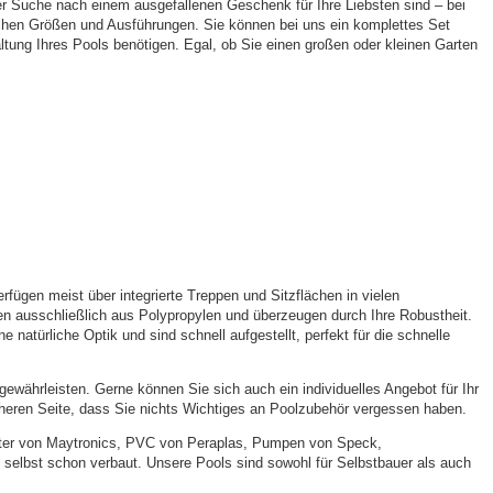
r Suche nach einem ausgefallenen Geschenk für Ihre Liebsten sind – bei
chen Größen und Ausführungen. Sie können bei uns ein komplettes Set
ltung Ihres Pools benötigen. Egal, ob Sie einen großen oder kleinen Garten
ügen meist über integrierte Treppen und Sitzflächen in vielen
en ausschließlich aus Polypropylen und überzeugen durch Ihre Robustheit.
atürliche Optik und sind schnell aufgestellt, perfekt für die schnelle
ewährleisten. Gerne können Sie sich auch ein individuelles Angebot für Ihr
cheren Seite, dass Sie nichts Wichtiges an Poolzubehör vergessen haben.
oboter von Maytronics, PVC von Peraplas, Pumpen von Speck,
 selbst schon verbaut. Unsere Pools sind sowohl für Selbstbauer als auch