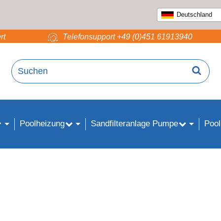
Deutschland
rt
Telefonsupport +49 (0)451 61913940
Poolheizung
Sandfilteranlage Pumpe
Pool