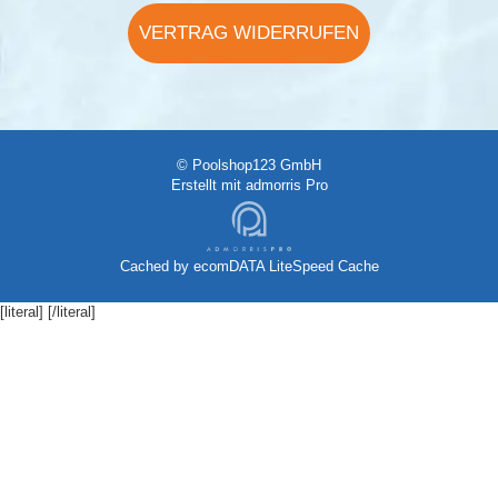
VERTRAG WIDERRUFEN
© Poolshop123 GmbH
Erstellt mit
admorris Pro
Cached by
ecomDATA LiteSpeed Cache
[literal]
[/literal]