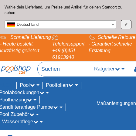
Wähle dein Lieferland, um Preise und Artikel für deinen Standort zu
sehen.
Deutschland
✔
Schnelle Lieferung
Schnelle Retoure
- Heute bestellt,
Telefonsupport
- Garantiert schnelle
kurzfristig geliefert
+49 (0)451
Erstattung
61913940
Ratgeber
Pool
Poolfolien
ALE%
Poolabdeckungen
Poolheizung
Maßanfertigungen
Sandfilteranlage Pumpe
Pool Zubehör
Wasserpflege