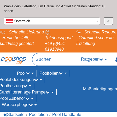
Wähle dein Lieferland, um Preise und Artikel für deinen Standort zu
sehen.
Österreich
✔
Schnelle Lieferung
Schnelle Retoure
- Heute bestellt,
Telefonsupport
- Garantiert schnelle
kurzfristig geliefert
+49 (0)451
Erstattung
61913940
Ratgeber
Pool
Poolfolien
ALE%
Poolabdeckungen
Poolheizung
Maßanfertigungen
Sandfilteranlage Pumpe
Pool Zubehör
Wasserpflege
Startseite
Poolfolien
Pool Handläufe