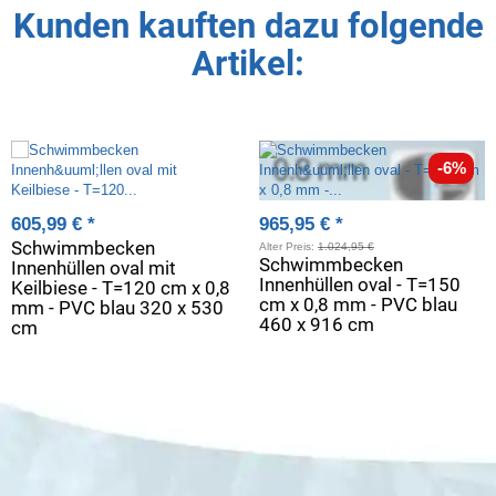
Kunden kauften dazu folgende
Artikel:
-6%
605,99 €
*
965,95 €
*
Schwimmbecken
Alter Preis:
1.024,95 €
Schwimmbecken
Innenhüllen oval mit
Innenhüllen oval - T=150
Keilbiese - T=120 cm x 0,8
cm x 0,8 mm - PVC blau
mm - PVC blau 320 x 530
460 x 916 cm
cm