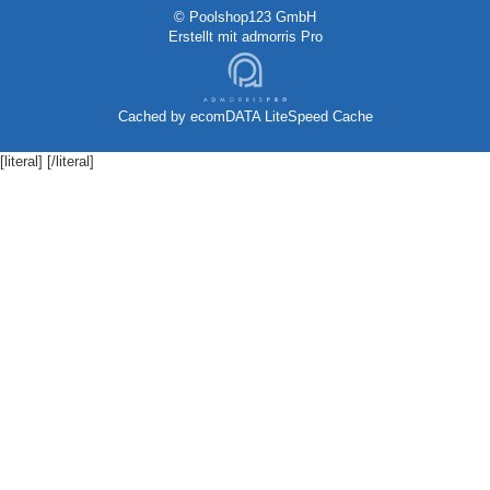
© Poolshop123 GmbH
Erstellt mit
admorris Pro
Cached by
ecomDATA LiteSpeed Cache
[literal]
[/literal]