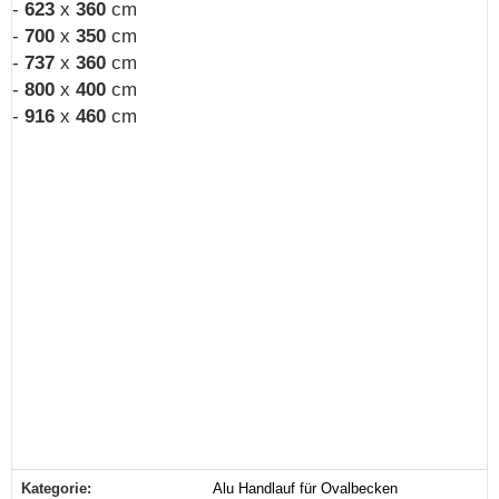
-
623
x
360
cm
-
700
x
350
cm
-
737
x
360
cm
-
800
x
400
cm
-
916
x
460
cm
Kategorie:
Alu Handlauf für Ovalbecken
Produkteigenschaft
Wert