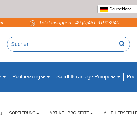
Deutschland
rt
Telefonsupport +49 (0)451 61913940
Poolheizung
Sandfilteranlage Pumpe
Pool
SORTIERUNG
ARTIKEL PRO SEITE
ALLE HERSTELL
 1