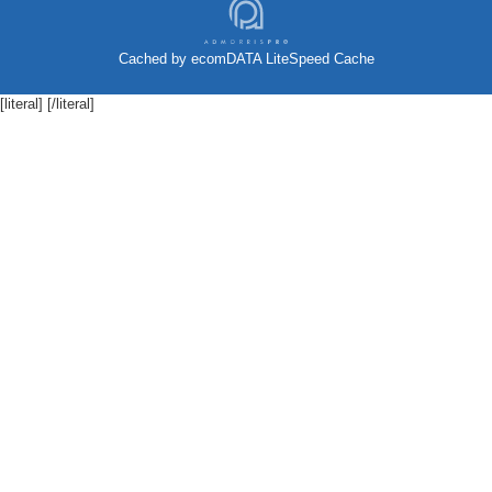
Cached by
ecomDATA LiteSpeed Cache
[literal]
[/literal]