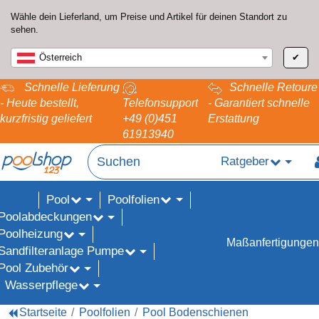
Wähle dein Lieferland, um Preise und Artikel für deinen Standort zu
sehen.
Österreich
✔
Schnelle Lieferung
Schnelle Retoure
- Heute bestellt,
Telefonsupport
- Garantiert schnelle
kurzfristig geliefert
+49 (0)451
Erstattung
61913940
Ratgeber
Pool
Poolfolien
ALE%
Poolabdeckungen
Poolheizung
Maßanfertigungen
Sandfilteranlage Pumpe
Pool Zubehör
Wasserpflege
Startseite
Poolfolien
Pool Bodenschienen