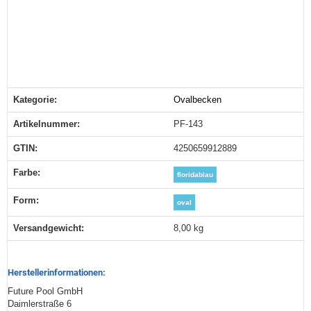
Kategorie:
Ovalbecken
Produkteigenschaft
Wert
Artikelnummer:
PF-143
GTIN:
4250659912889
Farbe‍:
floridablau
Form‍:
oval
Versandgewicht‍:
8,00 kg
Herstellerinformationen:
Future Pool GmbH
Daimlerstraße 6