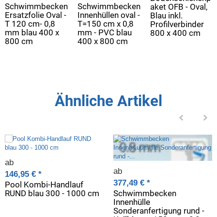
Schwimmbecken
Schwimmbecken
aket OFB - Oval,
Ersatzfolie Oval -
Innenhüllen oval -
Blau inkl.
T 120 cm- 0,8
T=150 cm x 0,8
Profilverbinder
mm blau 400 x
mm - PVC blau
800 x 400 cm
800 cm
400 x 800 cm
Ähnliche Artikel
ab
ab
146,95 €
*
377,49 €
*
Pool Kombi-Handlauf
RUND blau 300 - 1000 cm
Schwimmbecken
Innenhülle
Sonderanfertigung rund -