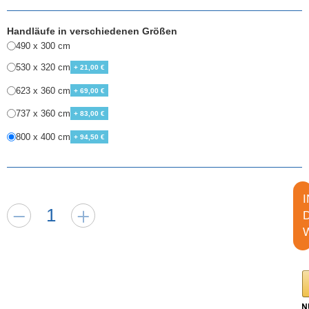
Handläufe in verschiedenen Größen
490 x 300 cm
530 x 320 cm
+ 21,00 €
623 x 360 cm
+ 69,00 €
737 x 360 cm
+ 83,00 €
800 x 400 cm
+ 94,50 €
I