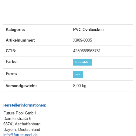
Kategorie:
PVC Ovalbecken
Produkteigenschaft
Wert
Artikelnummer:
X909-0005
GTIN:
4250659963751
Farbe‍:
floridablau
Form‍:
rund
Versandgewicht‍:
8,00 kg
Herstellerinformationen:
Future Pool GmbH
Daimlerstraße 6
63741 Aschaffenburg
Bayern, Deutschland
info@future-pool.de