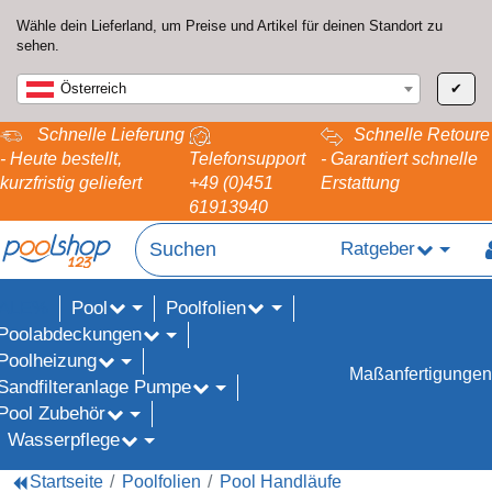
Wähle dein Lieferland, um Preise und Artikel für deinen Standort zu
sehen.
Österreich
✔
Schnelle Lieferung
Schnelle Retoure
- Heute bestellt,
Telefonsupport
- Garantiert schnelle
kurzfristig geliefert
+49 (0)451
Erstattung
61913940
Ratgeber
Pool
Poolfolien
ALE%
Poolabdeckungen
Poolheizung
Maßanfertigungen
Sandfilteranlage Pumpe
Pool Zubehör
Wasserpflege
Startseite
Poolfolien
Pool Handläufe