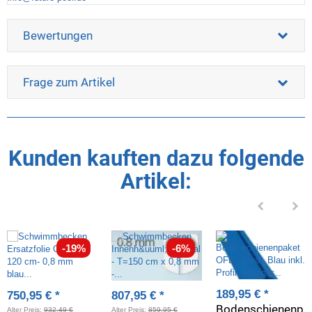
Bewertungen
Frage zum Artikel
Kunden kauften dazu folgende
Artikel:
-19%
-6%
189,95 €
*
750,95 €
*
807,95 €
*
Bodenschienenp
Alter Preis:
932,49 €
Alter Preis:
859,95 €