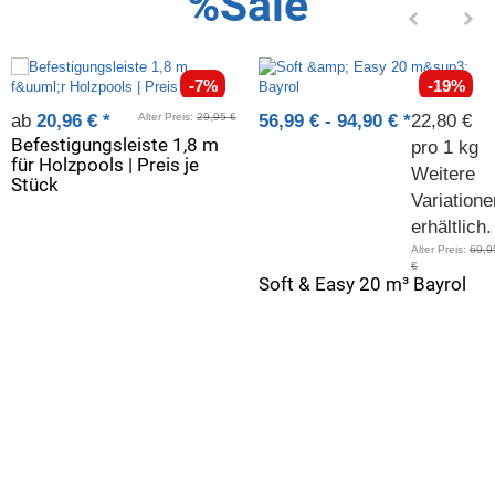
%Sale
-7%
-19%
ab
20,96 €
*
Alter Preis:
29,95 €
56,99 € -
94,90 €
*
22,80 €
Befestigungsleiste 1,8 m
pro 1 kg
für Holzpools | Preis je
Weitere
Stück
Variatione
erhältlich.
Alter Preis:
69,9
€
Soft & Easy 20 m³ Bayrol