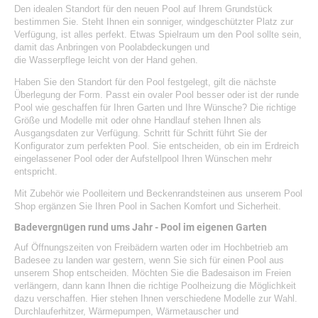
Den idealen Standort für den neuen Pool auf Ihrem Grundstück
bestimmen Sie. Steht Ihnen ein sonniger, windgeschützter Platz zur
Verfügung, ist alles perfekt. Etwas Spielraum um den Pool sollte sein,
damit das Anbringen von
Poolabdeckungen
und
die
Wasserpflege
leicht von der Hand gehen.
Haben Sie den Standort für den Pool festgelegt, gilt die nächste
Überlegung der Form. Passt ein ovaler Pool besser oder ist der runde
Pool wie geschaffen für Ihren Garten und Ihre Wünsche? Die richtige
Größe und Modelle mit oder ohne Handlauf stehen Ihnen als
Ausgangsdaten zur Verfügung. Schritt für Schritt führt Sie der
Konfigurator zum perfekten Pool. Sie entscheiden, ob ein im Erdreich
eingelassener Pool oder der Aufstellpool Ihren Wünschen mehr
entspricht.
Mit Zubehör wie Poolleitern und Beckenrandsteinen aus unserem Pool
Shop ergänzen Sie Ihren Pool in Sachen Komfort und Sicherheit.
Badevergnügen rund ums Jahr - Pool im eigenen Garten
Auf Öffnungszeiten von Freibädern warten oder im Hochbetrieb am
Badesee zu landen war gestern, wenn Sie sich für einen Pool aus
unserem Shop entscheiden. Möchten Sie die Badesaison im Freien
verlängern, dann kann Ihnen die richtige
Poolheizung
die Möglichkeit
dazu verschaffen. Hier stehen Ihnen verschiedene Modelle zur Wahl.
Durchlauferhitzer, Wärmepumpen, Wärmetauscher und