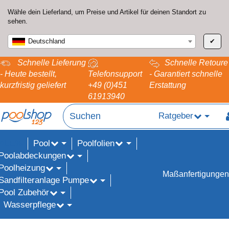
Wähle dein Lieferland, um Preise und Artikel für deinen Standort zu
sehen.
Deutschland
✔
Schnelle Lieferung
Schnelle Retoure
- Heute bestellt,
Telefonsupport
- Garantiert schnelle
kurzfristig geliefert
+49 (0)451
Erstattung
61913940
Ratgeber
Pool
Poolfolien
ALE%
Poolabdeckungen
Poolheizung
Maßanfertigungen
Sandfilteranlage Pumpe
Pool Zubehör
Wasserpflege