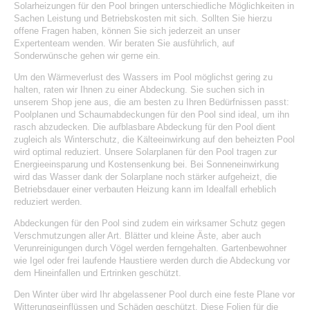
Solarheizungen für den Pool bringen unterschiedliche Möglichkeiten in
Sachen Leistung und Betriebskosten mit sich. Sollten Sie hierzu
offene Fragen haben, können Sie sich jederzeit an unser
Expertenteam wenden. Wir beraten Sie ausführlich, auf
Sonderwünsche gehen wir gerne ein.
Um den Wärmeverlust des Wassers im Pool möglichst gering zu
halten, raten wir Ihnen zu einer
Abdeckung
. Sie suchen sich in
unserem Shop jene aus, die am besten zu Ihren Bedürfnissen passt:
Poolplanen und Schaumabdeckungen für den Pool sind ideal, um ihn
rasch abzudecken. Die aufblasbare Abdeckung für den Pool dient
zugleich als Winterschutz, die Kälteeinwirkung auf den beheizten Pool
wird optimal reduziert. Unsere Solarplanen für den Pool tragen zur
Energieeinsparung und Kostensenkung bei. Bei Sonneneinwirkung
wird das Wasser dank der Solarplane noch stärker aufgeheizt, die
Betriebsdauer einer verbauten Heizung kann im Idealfall erheblich
reduziert werden.
Abdeckungen für den Pool sind zudem ein wirksamer Schutz gegen
Verschmutzungen aller Art. Blätter und kleine Äste, aber auch
Verunreinigungen durch Vögel werden ferngehalten. Gartenbewohner
wie Igel oder frei laufende Haustiere werden durch die Abdeckung vor
dem Hineinfallen und Ertrinken geschützt.
Den Winter über wird Ihr abgelassener Pool durch eine feste Plane vor
Witterungseinflüssen und Schäden geschützt. Diese
Folien für die