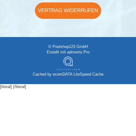
VERTRAG WIDERRUFEN
© Poolshop123 GmbH
Erstellt mit
admorris Pro
Cached by
ecomDATA LiteSpeed Cache
[literal]
[/literal]