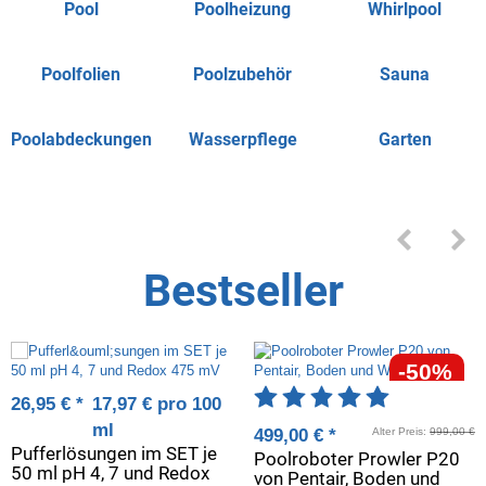
Pool
Poolheizung
Whirlpool
Poolfolien
Poolzubehör
Sauna
Poolabdeckungen
Wasserpflege
Garten
Bestseller
-50%
Artikelbewertung: 5 
26,95 €
*
17,97 € pro 100
ml
499,00 €
*
Alter Preis:
999,00 €
Pufferlösungen im SET je
Poolroboter Prowler P20
50 ml pH 4, 7 und Redox
von Pentair, Boden und