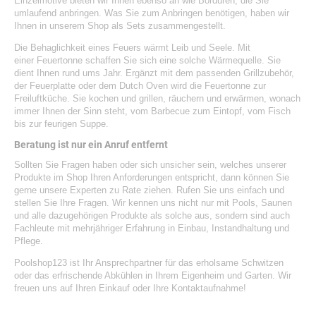
Einzelmotive bieten wir Ihnen ebenso an wie Bordüren, die Sie
umlaufend anbringen. Was Sie zum Anbringen benötigen, haben wir
Ihnen in unserem Shop als Sets zusammengestellt.
Die Behaglichkeit eines Feuers wärmt Leib und Seele. Mit
einer
Feuertonne
schaffen Sie sich eine solche Wärmequelle. Sie
dient Ihnen rund ums Jahr. Ergänzt mit dem passenden Grillzubehör,
der Feuerplatte oder dem Dutch Oven wird die Feuertonne zur
Freiluftküche. Sie kochen und grillen, räuchern und erwärmen, wonach
immer Ihnen der Sinn steht, vom Barbecue zum Eintopf, vom Fisch
bis zur feurigen Suppe.
Beratung ist nur ein Anruf entfernt
Sollten Sie Fragen haben oder sich unsicher sein, welches unserer
Produkte im Shop Ihren Anforderungen entspricht, dann können Sie
gerne unsere Experten zu Rate ziehen. Rufen Sie uns einfach und
stellen Sie Ihre Fragen. Wir kennen uns nicht nur mit Pools, Saunen
und alle dazugehörigen Produkte als solche aus, sondern sind auch
Fachleute mit mehrjähriger Erfahrung in Einbau, Instandhaltung und
Pflege.
Poolshop123 ist Ihr Ansprechpartner für das erholsame Schwitzen
oder das erfrischende Abkühlen in Ihrem Eigenheim und Garten. Wir
freuen uns auf Ihren Einkauf oder Ihre Kontaktaufnahme!