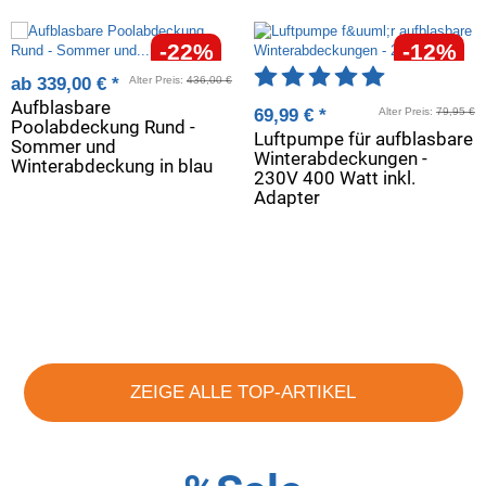
-22%
-12%
Artikelbewertung: 5 
ab
339,00 €
*
Alter Preis:
436,00 €
Aufblasbare
69,99 €
*
Alter Preis:
79,95 €
Poolabdeckung Rund -
Luftpumpe für aufblasbare
Sommer und
Winterabdeckungen -
Winterabdeckung in blau
230V 400 Watt inkl.
Adapter
ZEIGE ALLE TOP-ARTIKEL