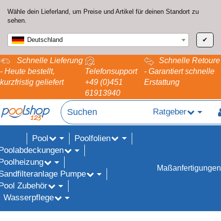
Wähle dein Lieferland, um Preise und Artikel für deinen Standort zu
sehen.
Deutschland
✔
Schnelle Lieferung
Schnelle Retoure
- Heute bestellt,
Telefonsupport
- Garantiert schnelle
kurzfristig geliefert
+49 (0)451
Erstattung
61913940
Ratgeber
Pool
Poolfolien
ALE%
Poolabdeckungen
Poolheizung
Maßanfertigungen
Sandfilteranlage Pumpe
Pool Zubehör
Wasserpflege