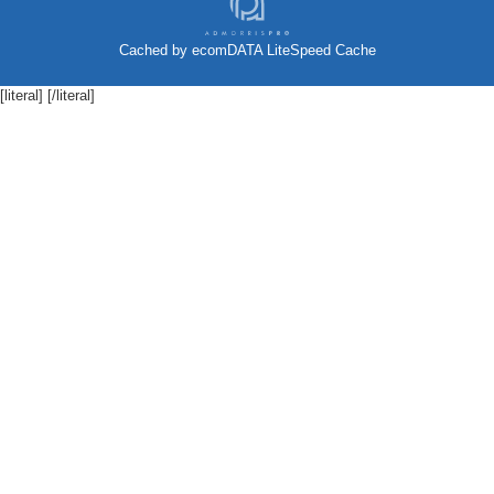
Cached by
ecomDATA LiteSpeed Cache
[literal]
[/literal]