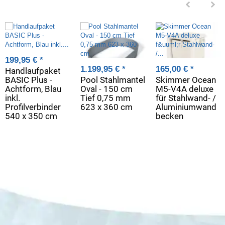
199,95 €
*
1.199,95 €
*
165,00 €
*
Handlaufpaket
BASIC Plus -
Pool Stahlmantel
Skimmer Ocean
Achtform, Blau
Oval - 150 cm
M5-V4A deluxe
inkl.
Tief 0,75 mm
für Stahlwand- /
Profilverbinder
623 x 360 cm
Aluminiumwand
540 x 350 cm
becken