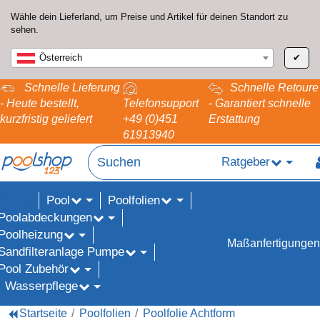
Wähle dein Lieferland, um Preise und Artikel für deinen Standort zu
sehen.
Österreich
✔
Schnelle Lieferung
Schnelle Retoure
- Heute bestellt,
Telefonsupport
- Garantiert schnelle
kurzfristig geliefert
+49 (0)451
Erstattung
61913940
Ratgeber
Pool
Poolfolien
ALE%
Poolabdeckungen
Poolheizung
Maßanfertigungen
Sandfilteranlage Pumpe
Pool Zubehör
Wasserpflege
Startseite
Poolfolien
Poolfolie Achtform