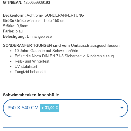
GTIN/EAN
: 4250659909193
Beckenform:
Achtform- SONDERANFERTUNG
Größe
Größe wählbar - Tiefe 150 cm
Stärke:
0,8mm
Farbe:
blau
Befestigung:
Einhängebiese
SONDERANFERTIGUNGEN sind vom Umtausch ausgeschlossen
10 Jahre Garantie auf Schweissnähte
Erfüllt die Norm DIN EN 71-3 Sicherheit v. Kinderspielzeug
Reiß- und Winterfest
UV-stabilisert
Fungizid behandelt
Schwimmbecken Innenhülle
350 X 540 CM
+ 31,00 €