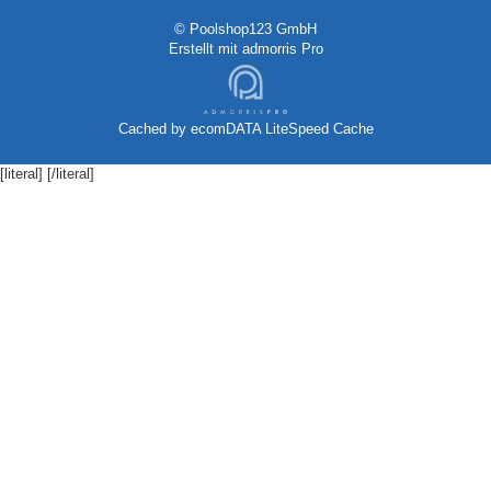
© Poolshop123 GmbH
Erstellt mit
admorris Pro
Cached by
ecomDATA LiteSpeed Cache
[literal]
[/literal]