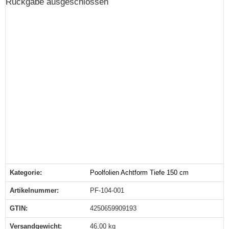
Rückgabe ausgeschlossen
Kategorie:
Poolfolien Achtform Tiefe 150 cm
Produkteigenschaft
Wert
Artikelnummer:
PF-104-001
GTIN:
4250659909193
Versandgewicht‍:
46,00 kg