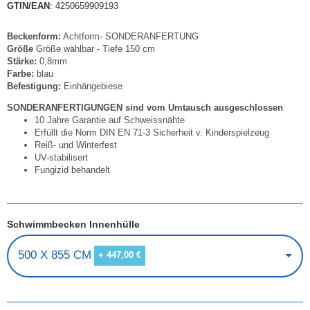
GTIN/EAN
: 4250659909193
Beckenform:
Achtform- SONDERANFERTUNG
Größe
Größe wählbar - Tiefe 150 cm
Stärke:
0,8mm
Farbe:
blau
Befestigung:
Einhängebiese
SONDERANFERTIGUNGEN sind vom Umtausch ausgeschlossen
10 Jahre Garantie auf Schweissnähte
Erfüllt die Norm DIN EN 71-3 Sicherheit v. Kinderspielzeug
Reiß- und Winterfest
UV-stabilisert
Fungizid behandelt
Schwimmbecken Innenhülle
500 X 855 CM
+ 447,00 €