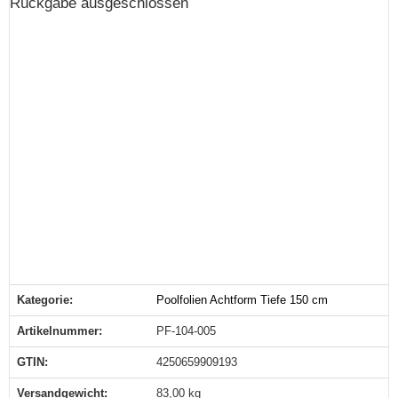
Rückgabe ausgeschlossen
Kategorie:
Poolfolien Achtform Tiefe 150 cm
Produkteigenschaft
Wert
Artikelnummer:
PF-104-005
GTIN:
4250659909193
Versandgewicht‍:
83,00 kg