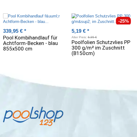
-25%
339,95 €
*
5,19 €
*
Pool Kombihandlauf für
Alter Preis:
6,95 €
Poolfolien Schutzvlies PP
Achtform-Becken - blau
300 g/m² im Zuschnitt
855x500 cm
(B150cm)