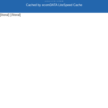
Cached by
ecomDATA LiteSpeed Cache
[literal]
[/literal]