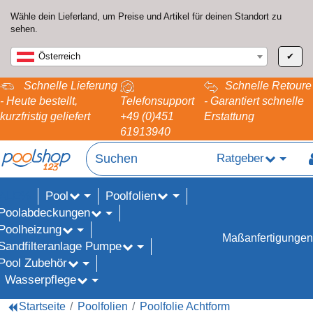
Wähle dein Lieferland, um Preise und Artikel für deinen Standort zu
sehen.
Österreich
✔
Schnelle Lieferung
Schnelle Retoure
- Heute bestellt,
Telefonsupport
- Garantiert schnelle
kurzfristig geliefert
+49 (0)451
Erstattung
61913940
Ratgeber
Pool
Poolfolien
ALE%
Poolabdeckungen
Poolheizung
Maßanfertigungen
Sandfilteranlage Pumpe
Pool Zubehör
Wasserpflege
Startseite
Poolfolien
Poolfolie Achtform