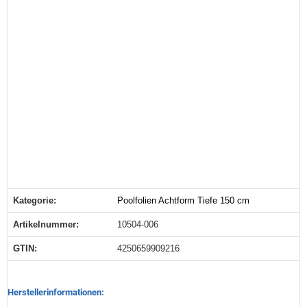
Kategorie:
Poolfolien Achtform Tiefe 150 cm
Produkteigenschaft
Wert
Artikelnummer:
10504-006
GTIN:
4250659909216
Herstellerinformationen: