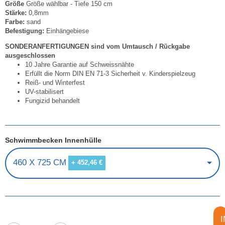
Größe
Größe wählbar - Tiefe 150 cm
Stärke:
0,8mm
Farbe:
sand
Befestigung:
Einhängebiese
SONDERANFERTIGUNGEN sind vom Umtausch / Rückgabe
ausgeschlossen
10 Jahre Garantie auf Schweissnähte
Erfüllt die Norm DIN EN 71-3 Sicherheit v. Kinderspielzeug
Reiß- und Winterfest
UV-stabilisert
Fungizid behandelt
Schwimmbecken Innenhülle
460 X 725 CM
+ 452,46 €
I