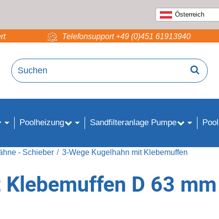
Österreich
rt
Telefonsupport +49 (0)451 61913940
Poolheizung
Sandfilteranlage Pumpe
Pool
ähne - Schieber
3-Wege Kugelhahn mit Klebemuffen
t Klebemuffen D 63 mm