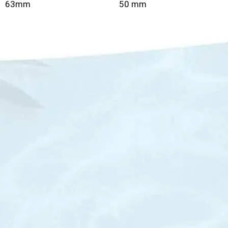
63mm
50 mm