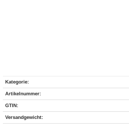
Kategorie:
Produkteigenschaft
Wert
Artikelnummer:
GTIN:
Versandgewicht‍: