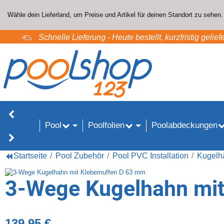
Wähle dein Lieferland, um Preise und Artikel für deinen Standort zu sehen.
Schnelle Lieferung - Heute bestellt, kurzfristig geliefe
Pool
Poolfolien
Poolabdeckungen
SALE%
Startseite
Pool Zubehör
Pool PVC Installation
Kugelh
3-Wege Kugelhahn mi
139,95 €