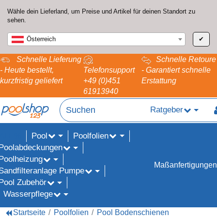
Wähle dein Lieferland, um Preise und Artikel für deinen Standort zu
sehen.
Österreich
✔
Schnelle Lieferung
Schnelle Retoure
- Heute bestellt,
Telefonsupport
- Garantiert schnelle
kurzfristig geliefert
+49 (0)451
Erstattung
61913940
Ratgeber
Pool
Poolfolien
ALE%
Poolabdeckungen
Poolheizung
Maßanfertigungen
Sandfilteranlage Pumpe
Pool Zubehör
Wasserpflege
Startseite
Poolfolien
Pool Bodenschienen