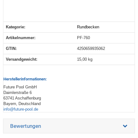
Kategorie:
Rundbecken
Produkteigenschaft
Wert
Artikelnummer:
PF-760
GTIN:
4250659935062
Versandgewicht‍:
15,00 kg
Herstellerinformationen:
Future Pool GmbH
Daimlerstraße 6
63741 Aschaffenburg
Bayern, Deutschland
info@future-pool.de
Bewertungen