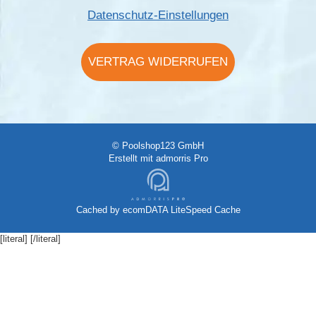
Datenschutz-Einstellungen
VERTRAG WIDERRUFEN
© Poolshop123 GmbH
Erstellt mit
admorris Pro
Cached by
ecomDATA LiteSpeed Cache
[literal]
[/literal]