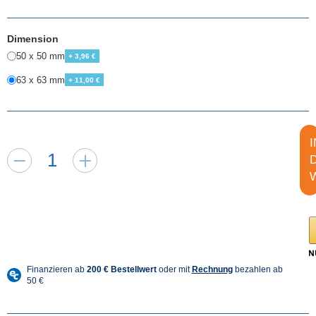
Dimension
50 x 50 mm
+ 3,96 €
63 x 63 mm
+ 11,00 €
I