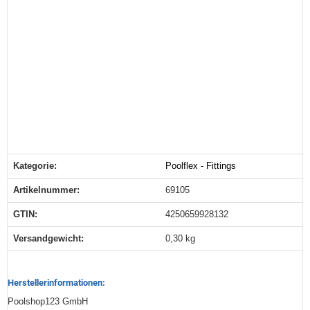
Kategorie:
Poolflex - Fittings
Produkteigenschaft
Wert
Artikelnummer:
69105
GTIN:
4250659928132
Versandgewicht‍:
0,30 kg
Herstellerinformationen:
Poolshop123 GmbH