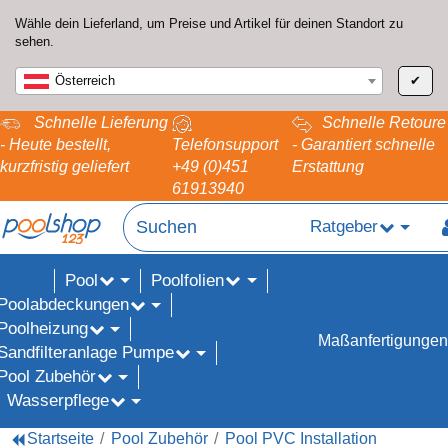
Wähle dein Lieferland, um Preise und Artikel für deinen Standort zu
sehen.
Österreich
✔
Schnelle Lieferung
Schnelle Retoure
- Heute bestellt,
Telefonsupport
- Garantiert schnelle
kurzfristig geliefert
+49 (0)451
Erstattung
61913940
Ratgeber
Pool
Poolfolien
ALE%
Poolabdeckungen
Poolheizung
Maßanfertigungen
Sandfilteranlage Pumpe
Pool Zubehör
Wasserpflege
Startseite
Pool Zubehör
Pool PVC Installation