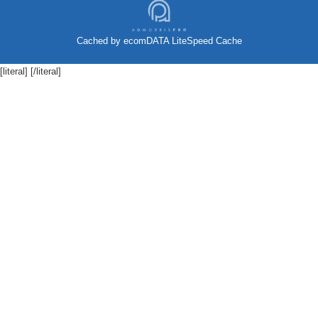
Cached by
ecomDATA LiteSpeed Cache
[literal]
[/literal]