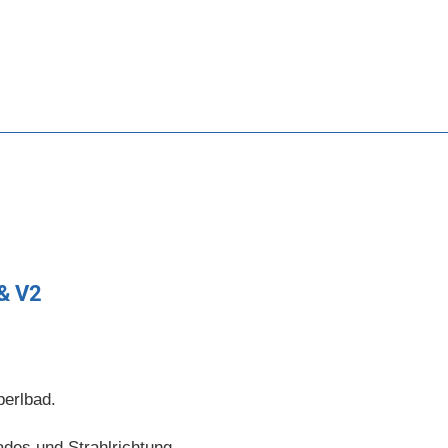
 & V2
perlbad.
ades und Strahlrichtung