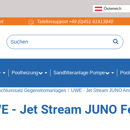
Österreich
rt
Telefonsupport +49 (0)451 61913940
Poolheizung
Sandfilteranlage Pumpe
Pool
chlusssatz Gegenstromanlagen
UWE - Jet Stream JUNO Ans
 - Jet Stream JUNO F