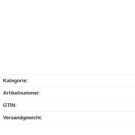
Kategorie:
Produkteigenschaft
Wert
Artikelnummer:
GTIN:
Versandgewicht‍: