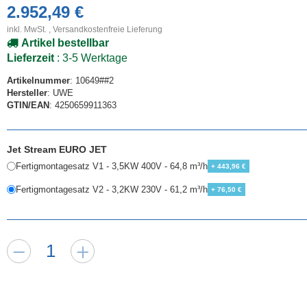
2.952,49 €
inkl. MwSt. ,
Versandkostenfreie Lieferung
Artikel bestellbar
Lieferzeit
: 3-5 Werktage
Artikelnummer
: 10649##2
Hersteller
: UWE
GTIN/EAN
: 4250659911363
Jet Stream EURO JET
Fertigmontagesatz V1 - 3,5KW 400V - 64,8 m³/h
+ 443,96 €
Fertigmontagesatz V2 - 3,2KW 230V - 61,2 m³/h
+ 76,50 €