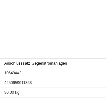
Anschlusssatz Gegenstromanlagen
10649##2
4250659911363
30,00 kg