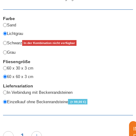
Farbe
Sand
Lichtgrau
Schwarz
In der Kombination nicht verfügbar
Grau
Fliesengröße
60 x 30 x 3 cm
60 x 60 x 3 cm
Liefervariation
In Verbindung mit Beckenrandsteinen
Einzelkauf ohne Beckenrandsteine
(+ 99,00 €)
I