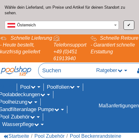
Wähle dein Lieferland, um Preise und Artikel für deinen Standort zu
sehen.
Österreich
✔
Schnelle Lieferung
Schnelle Retoure
- Heute bestellt,
Telefonsupport
- Garantiert schnelle
kurzfristig geliefert
+49 (0)451
Erstattung
61913940
Ratgeber
Pool
Poolfolien
ALE%
Poolabdeckungen
Poolheizung
Maßanfertigungen
Sandfilteranlage Pumpe
Pool Zubehör
Wasserpflege
Startseite
Pool Zubehör
Pool Beckenrandsteine