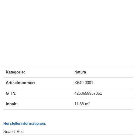
Kategorie:
Natura
Produkteigenschaft
Wert
Artikelnummer:
X649-0001
GTIN:
4250659957361
2
Inhalt‍:
11,88 m
Herstellerinformationen:
Scandi Roc