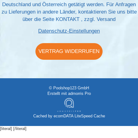
Deutschland und Österreich getätigt werden. Für Anfragen
zu Lieferungen in andere Länder, kontaktieren Sie uns bitte
über die Seite
KONTAKT
, zzgl.
Versand
Datenschutz-Einstellungen
VERTRAG WIDERRUFEN
© Poolshop123 GmbH
Erstellt mit
admorris Pro
Cached by
ecomDATA LiteSpeed Cache
[literal]
[/literal]