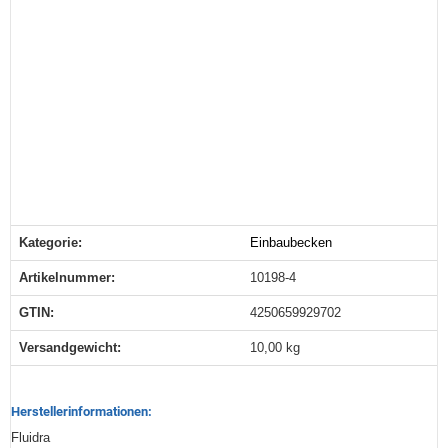
Kategorie:
Einbaubecken
Produkteigenschaft
Wert
Artikelnummer:
10198-4
GTIN:
4250659929702
Versandgewicht‍:
10,00 kg
Herstellerinformationen:
Fluidra