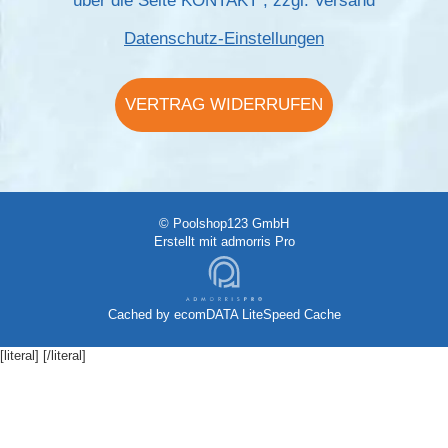
über die Seite
KONTAKT
, zzgl.
Versand
Datenschutz-Einstellungen
VERTRAG WIDERRUFEN
© Poolshop123 GmbH
Erstellt mit
admorris Pro
Cached by
ecomDATA LiteSpeed Cache
[literal]
[/literal]