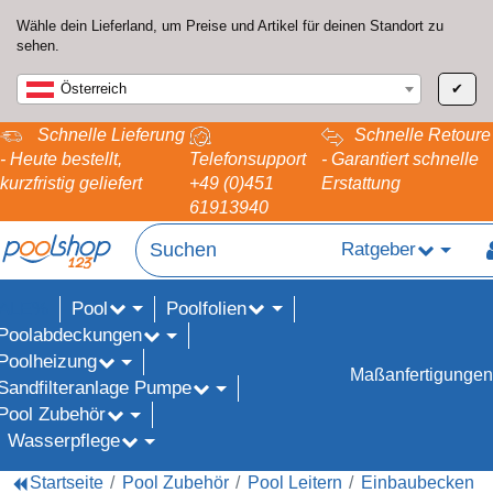
Wähle dein Lieferland, um Preise und Artikel für deinen Standort zu
sehen.
Österreich
✔
Schnelle Lieferung
Schnelle Retoure
- Heute bestellt,
Telefonsupport
- Garantiert schnelle
kurzfristig geliefert
+49 (0)451
Erstattung
61913940
Ratgeber
Pool
Poolfolien
ALE%
Poolabdeckungen
Poolheizung
Maßanfertigungen
Sandfilteranlage Pumpe
Pool Zubehör
Wasserpflege
Startseite
Pool Zubehör
Pool Leitern
Einbaubecken