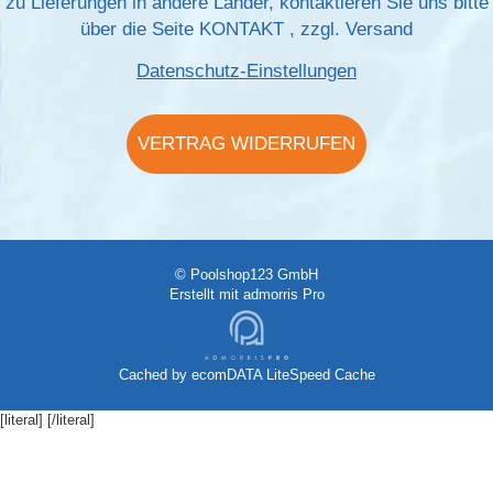
zu Lieferungen in andere Länder, kontaktieren Sie uns bitte
über die Seite
KONTAKT
, zzgl.
Versand
Datenschutz-Einstellungen
VERTRAG WIDERRUFEN
© Poolshop123 GmbH
Erstellt mit
admorris Pro
Cached by
ecomDATA LiteSpeed Cache
[literal]
[/literal]