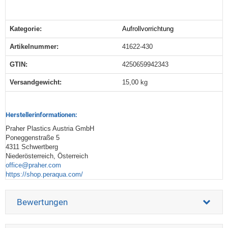
Kategorie:
Aufrollvorrichtung
Produkteigenschaft
Wert
Artikelnummer:
41622-430
GTIN:
4250659942343
Versandgewicht‍:
15,00 kg
Herstellerinformationen:
Praher Plastics Austria GmbH
Poneggenstraße 5
4311 Schwertberg
Niederösterreich, Österreich
office@praher.com
https://shop.peraqua.com/
Bewertungen