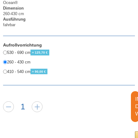
Ocean®
Dimension
260-430 cm
Ausführung
fahrbar
Aufrollvorrichtung
530 - 690 cm
+ 125,70 €
260 - 430 cm
410 - 540 cm
+ 90,00 €
I