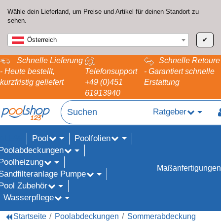
Wähle dein Lieferland, um Preise und Artikel für deinen Standort zu
sehen.
Österreich
✔
Schnelle Lieferung
Schnelle Retoure
- Heute bestellt,
Telefonsupport
- Garantiert schnelle
kurzfristig geliefert
+49 (0)451
Erstattung
61913940
Ratgeber
Pool
Poolfolien
ALE%
Poolabdeckungen
Poolheizung
Maßanfertigungen
Sandfilteranlage Pumpe
Pool Zubehör
Wasserpflege
Startseite
Poolabdeckungen
Sommerabdeckung