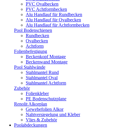
PVC Ovalbecken
PVC Achtformbecken
Alu Handlauf für Rundbecken
Alu Handlauf für Ovalbecken
Alu Handlauf für Achtformbecken
Pool Bodenschienen
Rundbecken
Ovalbecken
Achtform
Folienbefestigung
Beckenkopf Montage
Beckenwand Montage
Pool Stahlwände
Stahlmantel Rund
Stahlmantel Oval
Stahlmantel Achtform
Zubehör
Folienkleber
PE Bodenschutzplane
Renolit Alkorplan
Gewebefolien Alkor
Nahtversiegelung und Kleber
Vlies & Zubehör
Poolabdeckungen