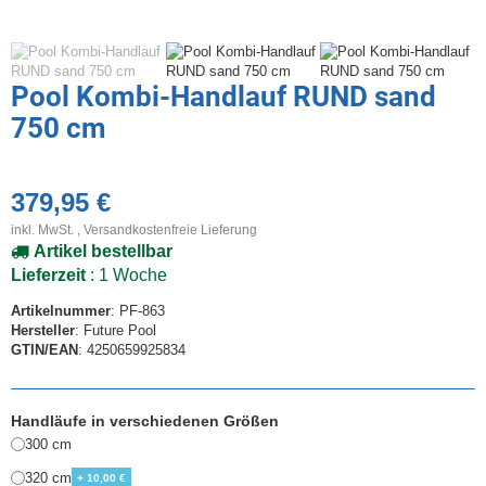
Pool Kombi-Handlauf RUND sand
750 cm
379,95 €
inkl. MwSt. ,
Versandkostenfreie Lieferung
Artikel bestellbar
Lieferzeit
: 1 Woche
Artikelnummer
: PF-863
Hersteller
: Future Pool
GTIN/EAN
: 4250659925834
Handläufe in verschiedenen Größen
300 cm
320 cm
+ 10,00 €