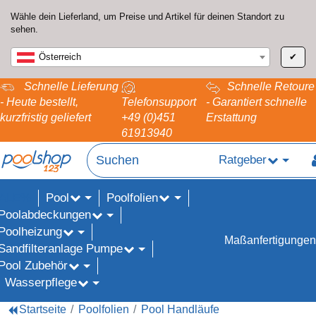
Wähle dein Lieferland, um Preise und Artikel für deinen Standort zu
sehen.
Österreich
✔
Schnelle Lieferung
Schnelle Retoure
- Heute bestellt,
Telefonsupport
- Garantiert schnelle
kurzfristig geliefert
+49 (0)451
Erstattung
61913940
Ratgeber
Pool
Poolfolien
ALE%
Poolabdeckungen
Poolheizung
Maßanfertigungen
Sandfilteranlage Pumpe
Pool Zubehör
Wasserpflege
Startseite
Poolfolien
Pool Handläufe