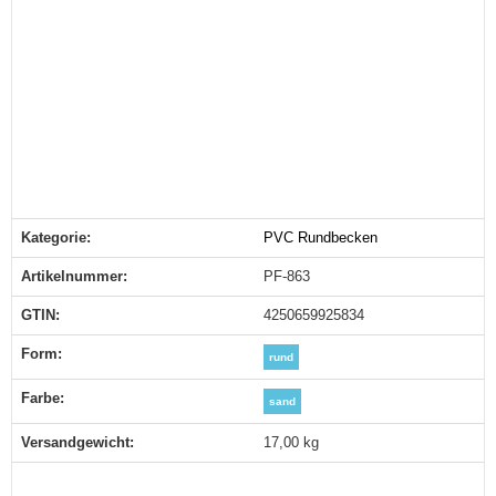
Kategorie:
PVC Rundbecken
Produkteigenschaft
Wert
Artikelnummer:
PF-863
GTIN:
4250659925834
Form‍:
rund
Farbe‍:
sand
Versandgewicht‍:
17,00 kg