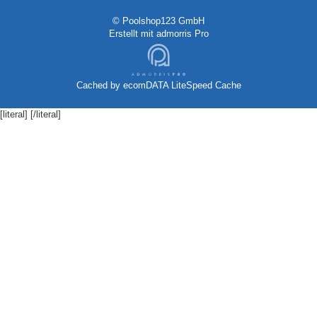
© Poolshop123 GmbH
Erstellt mit
admorris Pro
Cached by
ecomDATA LiteSpeed Cache
[literal]
[/literal]