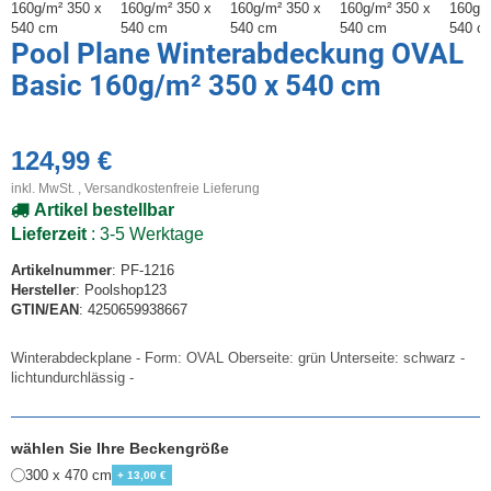
Pool Plane Winterabdeckung OVAL
Basic 160g/m² 350 x 540 cm
124,99 €
inkl. MwSt. ,
Versandkostenfreie Lieferung
Artikel bestellbar
Lieferzeit
: 3-5 Werktage
Artikelnummer
: PF-1216
Hersteller
: Poolshop123
GTIN/EAN
: 4250659938667
Winterabdeckplane - Form: OVAL Oberseite: grün Unterseite: schwarz -
lichtundurchlässig -
wählen Sie Ihre Beckengröße
300 x 470 cm
+ 13,00 €