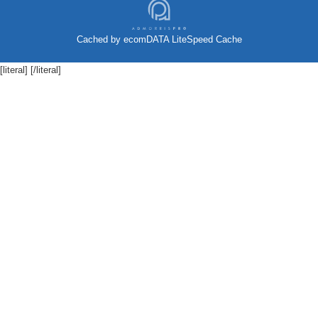
Cached by
ecomDATA LiteSpeed Cache
[literal]
[/literal]