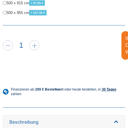
500 x 815 cm
+ 97,96 €
500 x 855 cm
+ 107,96 €
I
Beschreibung