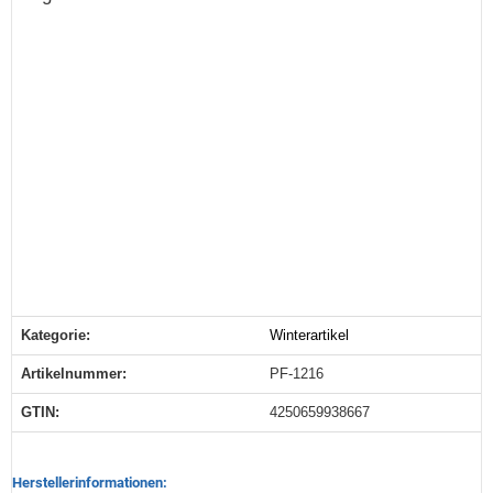
Kategorie:
Winterartikel
Produkteigenschaft
Wert
Artikelnummer:
PF-1216
GTIN:
4250659938667
Herstellerinformationen: