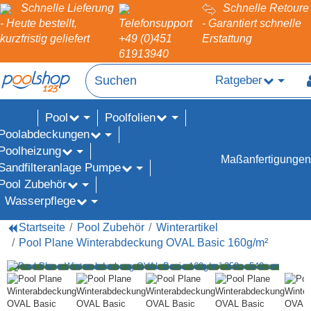
Schnelle Lieferung
Schnelle Retoure
- Heute bestellt,
Telefonsupport
- Garantiert schnelle
kurzfristig geliefert
+49 (0)451
Erstattung
61913940
Ratgeber
Pool
Poolfolien
ALE%
Poolabdeckungen
Poolheizung
Maßanfertigungen
Sandfilteranlage Pumpe
Pool Zubehör
Wasserpflege
Startseite
Pool Zubehör
Winterartikel
Pool Plane Winterabdeckung OVAL Basic 160g/m²