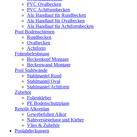
PVC Ovalbecken
PVC Achtformbecken
Alu Handlauf für Rundbecken
Alu Handlauf für Ovalbecken
Alu Handlauf für Achtformbecken
Pool Bodenschienen
Rundbecken
Ovalbecken
Achtform
Folienbefestigung
Beckenkopf Montage
Beckenwand Montage
Pool Stahlwände
Stahlmantel Rund
Stahlmantel Oval
Stahlmantel Achtform
Zubehör
Folienkleber
PE Bodenschutzplane
Renolit Alkorplan
Gewebefolien Alkor
Nahtversiegelung und Kleber
Vlies & Zubehör
Poolabdeckungen