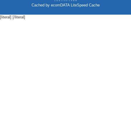
Cached by
ecomDATA LiteSpeed Cache
[literal]
[/literal]