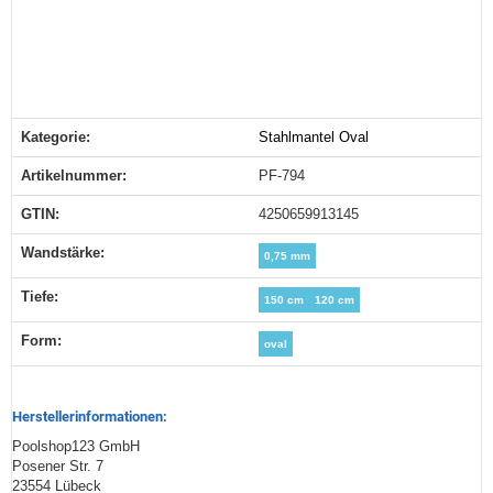
Kategorie:
Stahlmantel Oval
Produkteigenschaft
Wert
Artikelnummer:
PF-794
GTIN:
4250659913145
Wandstärke‍:
0,75 mm
Tiefe‍:
150 cm
120 cm
Form‍:
oval
Herstellerinformationen:
Poolshop123 GmbH
Posener Str. 7
23554 Lübeck