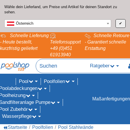
Wähle dein Lieferland, um Preise und Artikel für deinen Standort zu
sehen.
Österreich
✔
Schnelle Lieferung
Schnelle Retoure
- Heute bestellt,
Telefonsupport
- Garantiert schnelle
kurzfristig geliefert
+49 (0)451
Erstattung
61913940
Ratgeber
Pool
Poolfolien
ALE%
Poolabdeckungen
Poolheizung
Maßanfertigungen
Sandfilteranlage Pumpe
Pool Zubehör
Wasserpflege
Startseite
Poolfolien
Pool Stahlwände