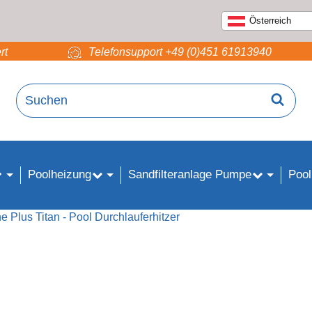
Österreich
rt
Telefonsupport +49 (0)451 61913940
Poolheizung
Sandfilteranlage Pumpe
Pool
e Plus Titan - Pool Durchlauferhitzer