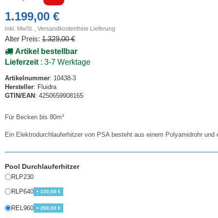
1.199,00 €
inkl. MwSt. ,
Versandkostenfreie Lieferung
Alter Preis:
1.329,00 €
Artikel bestellbar
Lieferzeit
: 3-7 Werktage
Artikelnummer
: 10438-3
Hersteller
: Fluidra
GTIN/EAN
: 4250659908165
Für Becken bis 80m³
Ein Elektrodurchlauferhitzer von PSA besteht aus einem Polyamidrohr und 
Pool Durchlauferhitzer
RLP230
RLP640
+ 100,00 €
REL960
+ 200,00 €