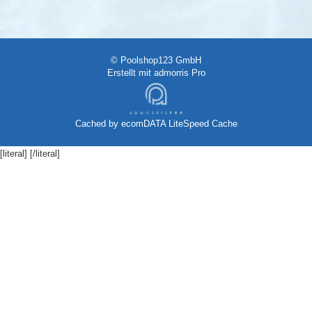
© Poolshop123 GmbH
Erstellt mit
admorris Pro
Cached by
ecomDATA LiteSpeed Cache
[literal]
[/literal]