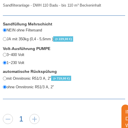
Sandfilteranlage - DWH 110 Badu - bis 110 m³ Beckeninhalt
Sandfüllung Mehrschicht
NEIN ohne Filtersand
JA mit 350kg (0,4 - 5,6mm )
(+ 229,00 €)
Volt-Ausführung PUMPE
3~400 Volt
1~230 Volt
automatische Rückspülung
mit Omnitronic R51/3 A, 2"
(+ 719,00 €)
ohne Omnitronic R51/3 A, 2"
I