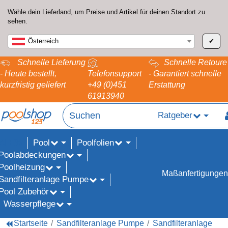
Wähle dein Lieferland, um Preise und Artikel für deinen Standort zu
sehen.
Österreich
✔
Schnelle Lieferung
Schnelle Retoure
- Heute bestellt,
Telefonsupport
- Garantiert schnelle
kurzfristig geliefert
+49 (0)451
Erstattung
61913940
Ratgeber
Pool
Poolfolien
ALE%
Poolabdeckungen
Poolheizung
Maßanfertigungen
Sandfilteranlage Pumpe
Pool Zubehör
Wasserpflege
Startseite
Sandfilteranlage Pumpe
Sandfilteranlage