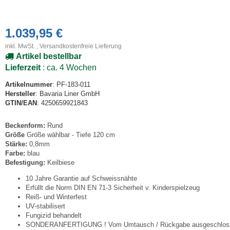
1.039,95 €
inkl. MwSt. ,
Versandkostenfreie Lieferung
Artikel bestellbar
Lieferzeit
: ca. 4 Wochen
Artikelnummer
: PF-183-011
Hersteller
: Bavaria Liner GmbH
GTIN/EAN
: 4250659921843
Beckenform:
Rund
Größe
Größe wählbar - Tiefe 120 cm
Stärke:
0,8mm
Farbe:
blau
Befestigung:
Keilbiese
10 Jahre Garantie auf Schweissnähte
Erfüllt die Norm DIN EN 71-3 Sicherheit v. Kinderspielzeug
Reiß- und Winterfest
UV-stabilisert
Fungizid behandelt
SONDERANFERTIGUNG ! Vom Umtausch / Rückgabe ausgeschlos