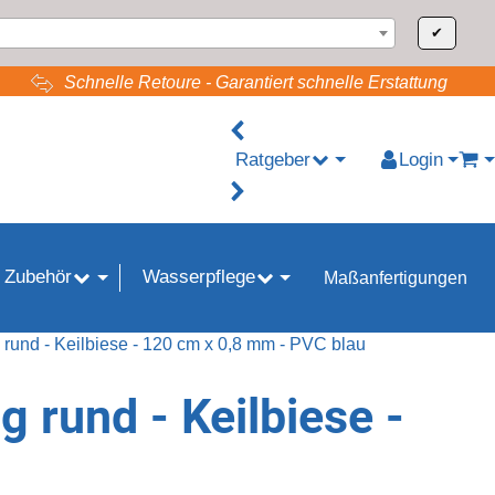
✔
Schnelle Retoure - Garantiert schnelle Erstattung
Ratgeber
Login
War
 Zubehör
Wasserpflege
Maßanfertigungen
und - Keilbiese - 120 cm x 0,8 mm - PVC blau
rund - Keilbiese -