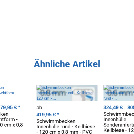
Ähnliche Artikel
079,95 €
*
ab
324,49 € -
80
ken
Schwimmbec
419,95 €
*
htform -
Innenhülle
Schwimmbecken
20 cm x 0,8
Sonderanferti
Innenhülle rund - Keilbiese
Keilbiese - 1
- 120 cm x 0,8 mm - PVC