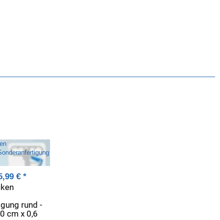
5,99 €
*
ken
gung rund -
20 cm x 0,6