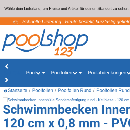
Wähle dein Lieferland, um Preise und Artikel für deinen Standort zu sehen.
Schnelle Lieferung - Heute bestellt, kurzfristig geliefe
Pool
Poolfolien
Poolabdeckungen
SALE%
Startseite
Poolfolien
Poolfolien Rund
Poolfolien Rund
Schwimmbecken Innenhü
120 cm x 0,8 mm - PV