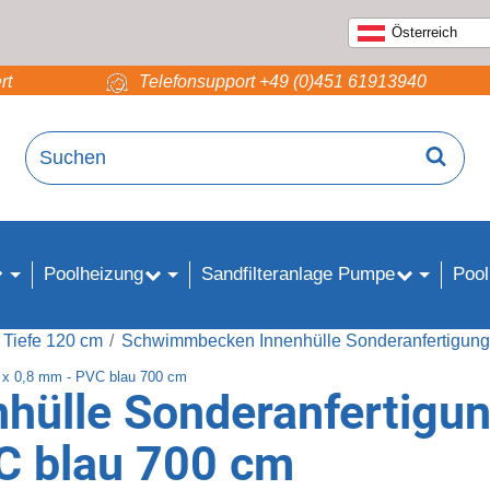
Österreich
rt
Telefonsupport +49 (0)451 61913940
Poolheizung
Sandfilteranlage Pumpe
Pool
 Tiefe 120 cm
Schwimmbecken Innenhülle Sonderanfertigung r
lle Sonderanfertigung 
C blau 700 cm