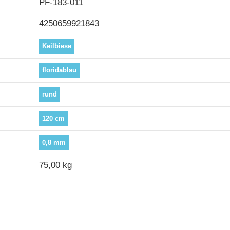
PF-183-011
4250659921843
Keilbiese
floridablau
rund
120 cm
0,8 mm
75,00 kg