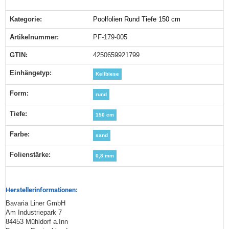
Kategorie:
Poolfolien Rund Tiefe 150 cm
Produkteigenschaft
Wert
Artikelnummer:
PF-179-005
GTIN:
4250659921799
Einhängetyp‍:
Keilbiese
Form‍:
rund
Tiefe‍:
150 cm
Farbe‍:
sand
Folienstärke‍:
0,8 mm
Herstellerinformationen:
Bavaria Liner GmbH
Am Industriepark 7
84453 Mühldorf a.Inn