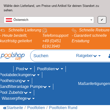
Wähle dein Lieferland, um Preise und Artikel für deinen Standort zu
sehen.
Österreich
✔
Schnelle Lieferung
Schnelle Retoure
- Heute bestellt,
Telefonsupport
- Garantiert schnelle
kurzfristig geliefert
+49 (0)451
Erstattung
61913940
Ratgeber
Pool
Poolfolien
ALE%
Poolabdeckungen
Poolheizung
Maßanfertigungen
Sandfilteranlage Pumpe
Pool Zubehör
Wasserpflege
Startseite
Poolfolien
Poolfolien Rund