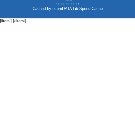
Cached by
ecomDATA LiteSpeed Cache
[literal]
[/literal]