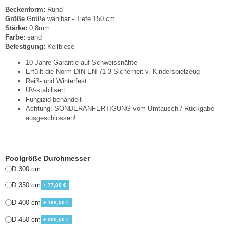
Beckenform:
Rund
Größe
Größe wählbar - Tiefe 150 cm
Stärke:
0,8mm
Farbe:
sand
Befestigung:
Keilbiese
10 Jahre Garantie auf Schweissnähte
Erfüllt die Norm DIN EN 71-3 Sicherheit v. Kinderspielzeug
Reiß- und Winterfest
UV-stabilisert
Fungizid behandelt
Achtung: SONDERANFERTIGUNG vom Umtausch / Rückgabe
ausgeschlossen!
Poolgröße Durchmesser
D 300 cm
D 350 cm
+ 77,00 €
D 400 cm
+ 188,50 €
D 450 cm
+ 300,50 €