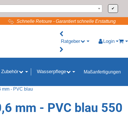
✔
Schnelle Retoure - Garantiert schnelle Erstattung
Ratgeber
Login
War
 Zubehör
Wasserpflege
Maßanfertigungen
6 mm - PVC blau
0,6 mm - PVC blau 550