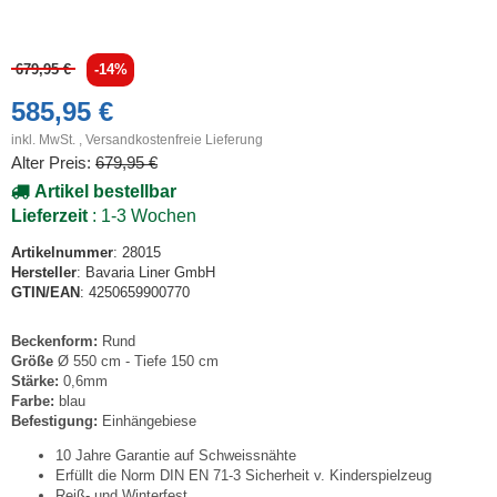
679,95 €
-14%
585,95 €
inkl. MwSt. ,
Versandkostenfreie Lieferung
Alter Preis:
679,95 €
Artikel bestellbar
Lieferzeit
: 1-3 Wochen
Artikelnummer
: 28015
Hersteller
: Bavaria Liner GmbH
GTIN/EAN
: 4250659900770
Beckenform:
Rund
Größe
Ø 550 cm - Tiefe 150 cm
Stärke:
0,6mm
Farbe:
blau
Befestigung:
Einhängebiese
10 Jahre Garantie auf Schweissnähte
Erfüllt die Norm DIN EN 71-3 Sicherheit v. Kinderspielzeug
Reiß- und Winterfest