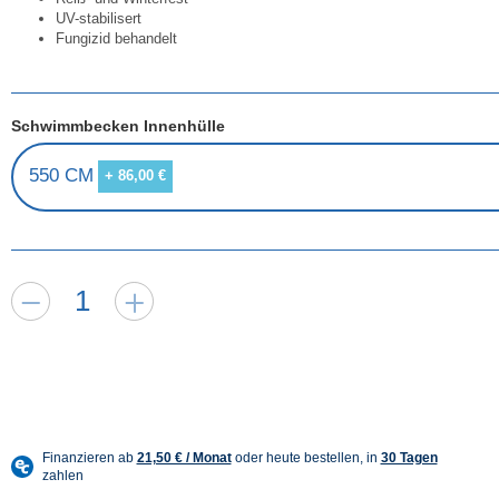
UV-stabilisert
Fungizid behandelt
Schwimmbecken Innenhülle
550 CM
+ 86,00 €