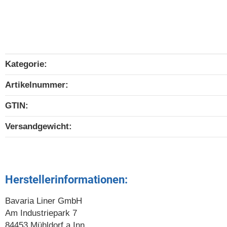
Kategorie:
Produkteigenschaft
Wert
Artikelnummer:
GTIN:
Versandgewicht‍:
Herstellerinformationen:
Bavaria Liner GmbH
Am Industriepark 7
84453 Mühldorf a.Inn