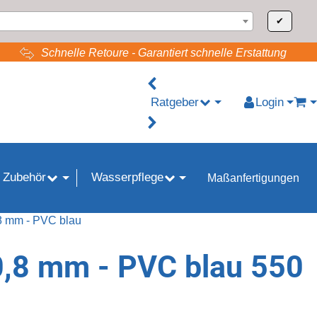
✔
Schnelle Retoure - Garantiert schnelle Erstattung
Ratgeber
Login
War
 Zubehör
Wasserpflege
Maßanfertigungen
8 mm - PVC blau
0,8 mm - PVC blau 550