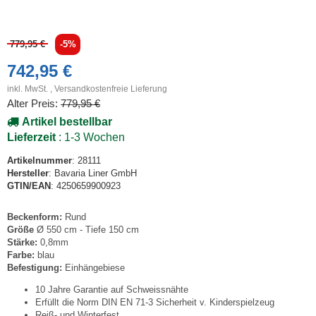
779,95 €
-5%
742,95 €
inkl. MwSt. ,
Versandkostenfreie Lieferung
Alter Preis:
779,95 €
Artikel bestellbar
Lieferzeit
: 1-3 Wochen
Artikelnummer
: 28111
Hersteller
: Bavaria Liner GmbH
GTIN/EAN
: 4250659900923
Beckenform:
Rund
Größe
Ø 550 cm - Tiefe 150 cm
Stärke:
0,8mm
Farbe:
blau
Befestigung:
Einhängebiese
10 Jahre Garantie auf Schweissnähte
Erfüllt die Norm DIN EN 71-3 Sicherheit v. Kinderspielzeug
Reiß- und Winterfest