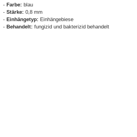
-
Farbe:
blau
-
Stärke:
0,8 mm
-
Einhängetyp:
Einhängebiese
-
Behandelt:
fungizid und bakterizid behandelt