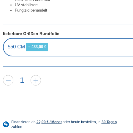
UV-stabilisert
Fungizid behandelt
lieferbare Größen Rundfolie
550 CM
+ 433,00 €