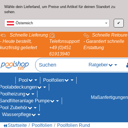
Wähle dein Lieferland, um Preise und Artikel für deinen Standort zu
sehen.
Österreich
✔
Schnelle Lieferung
Schnelle Retoure
- Heute bestellt,
Telefonsupport
- Garantiert schnelle
kurzfristig geliefert
+49 (0)451
Erstattung
61913940
Ratgeber
Pool
Poolfolien
ALE%
Poolabdeckungen
Poolheizung
Maßanfertigungen
Sandfilteranlage Pumpe
Pool Zubehör
Wasserpflege
Startseite
Poolfolien
Poolfolien Rund