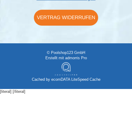
VERTRAG WIDERRUFEN
© Poolshop123 GmbH
Erstellt mit
admorris Pro
Cached by
ecomDATA LiteSpeed Cache
[literal]
[/literal]