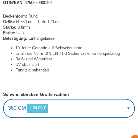
GTIN/EAN
: 4250659900404
Beckenform:
Rund
Größe
Ø 360 cm - Tiefe 120 cm
Stärke:
0,8mm
Farbe:
blau
Befestigung:
Einhängebiese
10 Jahre Garantie auf Schweissnähte
Erfüllt die Norm DIN EN 71-3 Sicherheit v. Kinderspielzeug
Reiß- und Winterfest
UV-stabilisert
Fungizid behandelt
Schwimmbecken Größe wählen
360 CM
+ 64,00 €