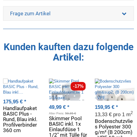
Frage zum Artikel
Kunden kauften dazu folgende
Artikel:
-17%
175,95 €
*
49,99 €
*
159,95 €
*
Handlaufpaket
BASIC Plus -
2
Alter Preis:
59,95 €
13,33 € pro 1 m
Skimmer Pool
Rund, Blau inkl.
Bodenschutzvlie
BASIC inkl. 1x
Profilverbinder
s Polyester 300
Einlaufdüse 1
360 cm
g/m² (B 200cm)
1/2" mit Tülle für