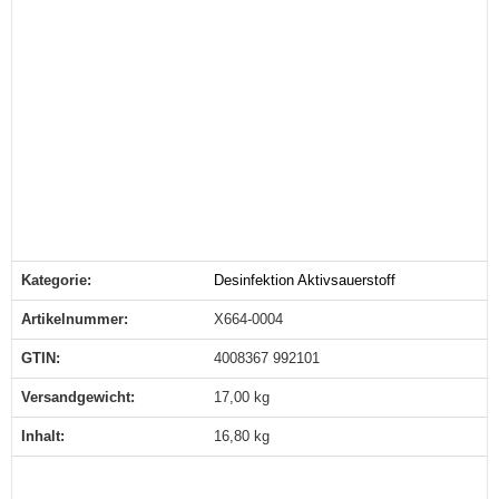
Kategorie:
Desinfektion Aktivsauerstoff
Produkteigenschaft
Wert
Artikelnummer:
X664-0004
GTIN:
4008367 992101
Versandgewicht‍:
17,00 kg
Inhalt‍:
16,80 kg