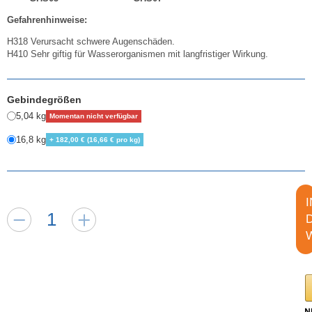
Gefahrenhinweise:
H318 Verursacht schwere Augenschäden.
H410 Sehr giftig für Wasserorganismen mit langfristiger Wirkung.
Gebindegrößen
5,04 kg
Momentan nicht verfügbar
16,8 kg
+ 182,00 € (16,66 € pro kg)
I