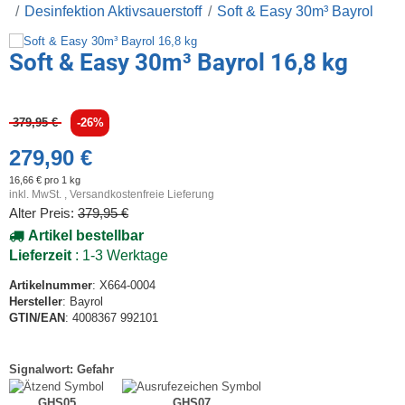
Desinfektion Aktivsauerstoff
Soft & Easy 30m³ Bayrol
Soft & Easy 30m³ Bayrol 16,8 kg
379,95 €
-26%
279,90 €
16,66 € pro 1 kg
inkl. MwSt. ,
Versandkostenfreie Lieferung
Alter Preis:
379,95 €
Artikel bestellbar
Lieferzeit
: 1-3 Werktage
Artikelnummer
: X664-0004
Hersteller
: Bayrol
GTIN/EAN
: 4008367 992101
Signalwort: Gefahr
GHS05
GHS07