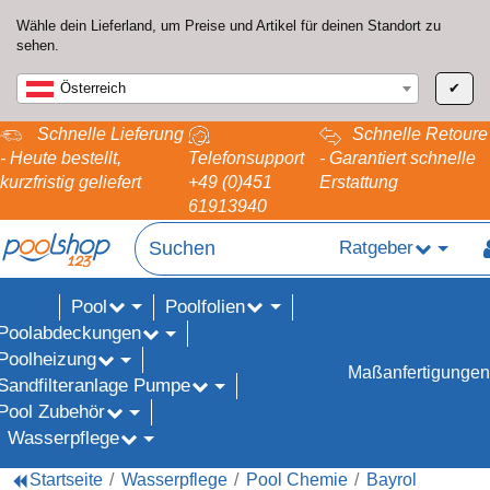
Wähle dein Lieferland, um Preise und Artikel für deinen Standort zu
sehen.
Österreich
✔
Schnelle Lieferung
Schnelle Retoure
- Heute bestellt,
Telefonsupport
- Garantiert schnelle
kurzfristig geliefert
+49 (0)451
Erstattung
61913940
Ratgeber
Pool
Poolfolien
ALE%
Poolabdeckungen
Poolheizung
Maßanfertigungen
Sandfilteranlage Pumpe
Pool Zubehör
Wasserpflege
Startseite
Wasserpflege
Pool Chemie
Bayrol