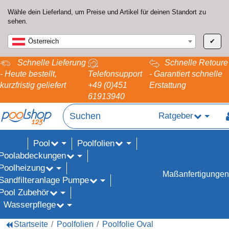
Wähle dein Lieferland, um Preise und Artikel für deinen Standort zu
sehen.
Österreich
✔
Schnelle Lieferung
Schnelle Retoure
- Heute bestellt,
Telefonsupport
- Garantiert schnelle
kurzfristig geliefert
+49 (0)451
Erstattung
61913940
Ratgeber
Pool
Poolfolien
ALE%
Poolabdeckungen
Poolheizung
Maßanfertigungen
Sandfilteranlage Pumpe
Pool Zubehör
Wasserpflege
Startseite
Poolfolien
Poolfolie Oval