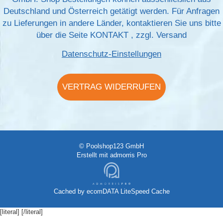
Deutschland und Österreich getätigt werden. Für Anfragen
zu Lieferungen in andere Länder, kontaktieren Sie uns bitte
über die Seite
KONTAKT
, zzgl.
Versand
Datenschutz-Einstellungen
VERTRAG WIDERRUFEN
© Poolshop123 GmbH
Erstellt mit
admorris Pro
Cached by
ecomDATA LiteSpeed Cache
[literal]
[/literal]