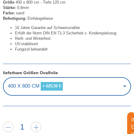
Größe
400 x 800 cm - Tiefe 120 cm
Stärke:
0,8mm
Farbe:
sand
Befestigung:
Einhängebiese
10 Jahre Garantie auf Schweissnähte
Erfüllt die Norm DIN EN 71-3 Sicherheit v. Kinderspielzeug
Reiß- und Winterfest
UV-stabilisert
Fungizid behandelt
lieferbare Größen Ovalfolie
400 X 800 CM
+ 625,50 €
I