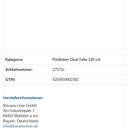
Kategorie:
Poolfolien Oval Tiefe 120 cm
Produkteigenschaft
Wert
Artikelnummer:
27570s
GTIN:
4250659902392
Herstellerinformationen:
Bavaria Liner GmbH
Am Industriepark 7
84453 Mühldorf a.Inn
Bayern, Deutschland
info@bavaria-liner.de