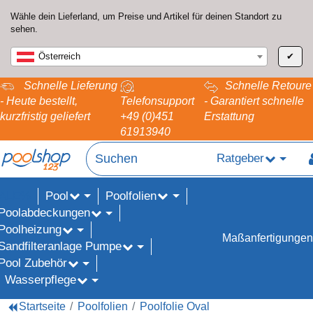
Wähle dein Lieferland, um Preise und Artikel für deinen Standort zu
sehen.
Österreich
✔
Schnelle Lieferung
Schnelle Retoure
- Heute bestellt,
Telefonsupport
- Garantiert schnelle
kurzfristig geliefert
+49 (0)451
Erstattung
61913940
Ratgeber
Pool
Poolfolien
ALE%
Poolabdeckungen
Poolheizung
Maßanfertigungen
Sandfilteranlage Pumpe
Pool Zubehör
Wasserpflege
Startseite
Poolfolien
Poolfolie Oval