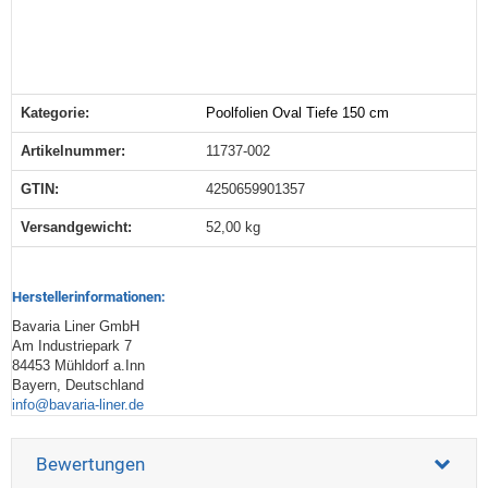
Kategorie:
Poolfolien Oval Tiefe 150 cm
Produkteigenschaft
Wert
Artikelnummer:
11737-002
GTIN:
4250659901357
Versandgewicht‍:
52,00 kg
Herstellerinformationen:
Bavaria Liner GmbH
Am Industriepark 7
84453 Mühldorf a.Inn
Bayern, Deutschland
info@bavaria-liner.de
Bewertungen