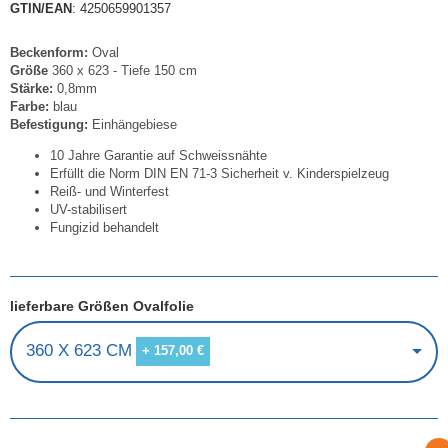
GTIN/EAN
: 4250659901357
Beckenform:
Oval
Größe
360 x 623 - Tiefe 150 cm
Stärke:
0,8mm
Farbe:
blau
Befestigung:
Einhängebiese
10 Jahre Garantie auf Schweissnähte
Erfüllt die Norm DIN EN 71-3 Sicherheit v. Kinderspielzeug
Reiß- und Winterfest
UV-stabilisert
Fungizid behandelt
lieferbare Größen Ovalfolie
360 X 623 CM
+ 157,00 €