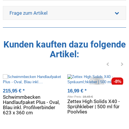
Frage zum Artikel
Kunden kauften dazu folgende
Artikel:
-8%
215,95 €
*
16,99 €
*
Schwimmbecken
Alter Preis:
18,45 €
Zettex High Solids X40 -
Handlaufpaket Plus - Oval,
Sprühkleber | 500 ml für
Blau inkl. Profilverbinder
Poolvlies
623 x 360 cm