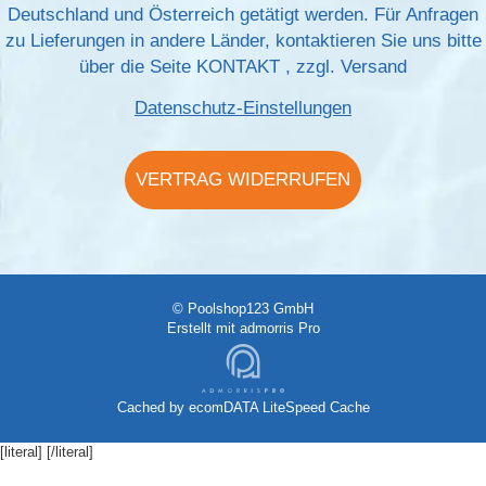
Deutschland und Österreich getätigt werden. Für Anfragen
zu Lieferungen in andere Länder, kontaktieren Sie uns bitte
über die Seite
KONTAKT
, zzgl.
Versand
Datenschutz-Einstellungen
VERTRAG WIDERRUFEN
© Poolshop123 GmbH
Erstellt mit
admorris Pro
Cached by
ecomDATA LiteSpeed Cache
[literal]
[/literal]