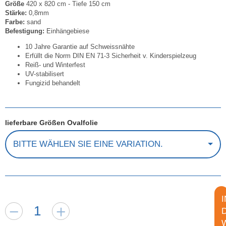
Größe
420 x 820 cm - Tiefe 150 cm
Stärke:
0,8mm
Farbe:
sand
Befestigung:
Einhängebiese
10 Jahre Garantie auf Schweissnähte
Erfüllt die Norm DIN EN 71-3 Sicherheit v. Kinderspielzeug
Reiß- und Winterfest
UV-stabilisert
Fungizid behandelt
lieferbare Größen Ovalfolie
BITTE WÄHLEN SIE EINE VARIATION.
I