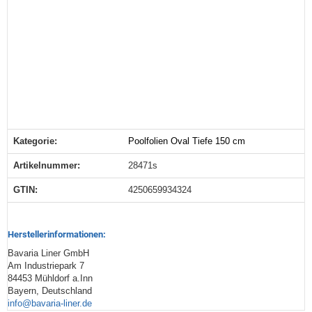
Kategorie:
Poolfolien Oval Tiefe 150 cm
Produkteigenschaft
Wert
Artikelnummer:
28471s
GTIN:
4250659934324
Herstellerinformationen:
Bavaria Liner GmbH
Am Industriepark 7
84453 Mühldorf a.Inn
Bayern, Deutschland
info@bavaria-liner.de