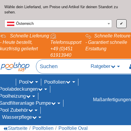
Wähle dein Lieferland, um Preise und Artikel für deinen Standort zu
sehen.
Österreich
✔
Schnelle Lieferung
Schnelle Retoure
- Heute bestellt,
Telefonsupport
- Garantiert schnelle
kurzfristig geliefert
+49 (0)451
Erstattung
61913940
Ratgeber
Pool
Poolfolien
ALE%
Poolabdeckungen
Poolheizung
Maßanfertigungen
Sandfilteranlage Pumpe
Pool Zubehör
Wasserpflege
Startseite
Poolfolien
Poolfolie Oval