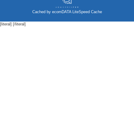
Cached by
ecomDATA LiteSpeed Cache
[literal]
[/literal]