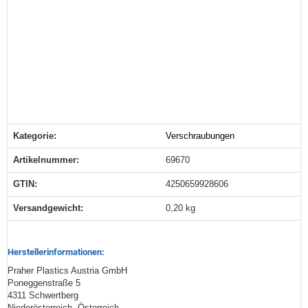
Kategorie:
Verschraubungen
Produkteigenschaft
Wert
Artikelnummer:
69670
GTIN:
4250659928606
Versandgewicht‍:
0,20 kg
Herstellerinformationen:
Praher Plastics Austria GmbH
Poneggenstraße 5
4311 Schwertberg
Niederösterreich, Österreich