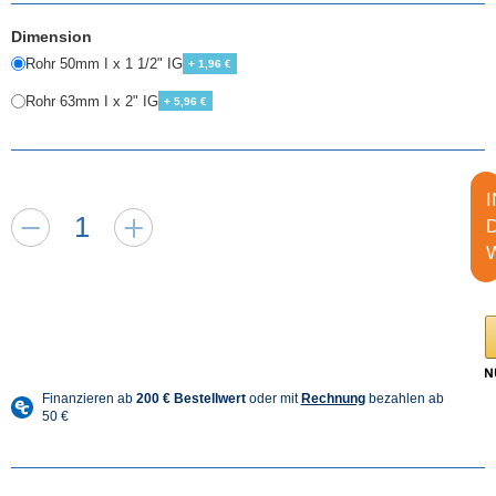
Dimension
Rohr 50mm I x 1 1/2" IG
+ 1,96 €
Rohr 63mm I x 2" IG
+ 5,96 €
I