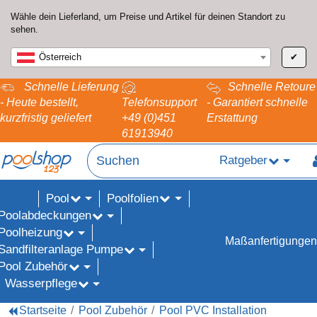
Wähle dein Lieferland, um Preise und Artikel für deinen Standort zu
sehen.
Österreich
✔
Schnelle Lieferung
Schnelle Retoure
- Heute bestellt,
Telefonsupport
- Garantiert schnelle
kurzfristig geliefert
+49 (0)451
Erstattung
61913940
Ratgeber
Pool
Poolfolien
ALE%
Poolabdeckungen
Poolheizung
Maßanfertigungen
Sandfilteranlage Pumpe
Pool Zubehör
Wasserpflege
Startseite
Pool Zubehör
Pool PVC Installation