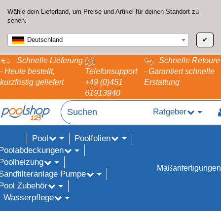
Wähle dein Lieferland, um Preise und Artikel für deinen Standort zu
sehen.
Deutschland
✔
Schnelle Lieferung
Schnelle Retoure
- Heute bestellt,
Telefonsupport
- Garantiert schnelle
kurzfristig geliefert
+49 (0)451
Erstattung
61913940
Ratgeber
Pool
Poolfolien
ALE%
Poolabdeckungen
Poolheizung
Maßanfertigungen
Sandfilteranlage Pumpe
Pool Zubehör
Wasserpflege