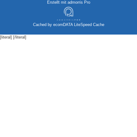
Erstellt mit
admorris Pro
Cached by
ecomDATA LiteSpeed Cache
[literal]
[/literal]