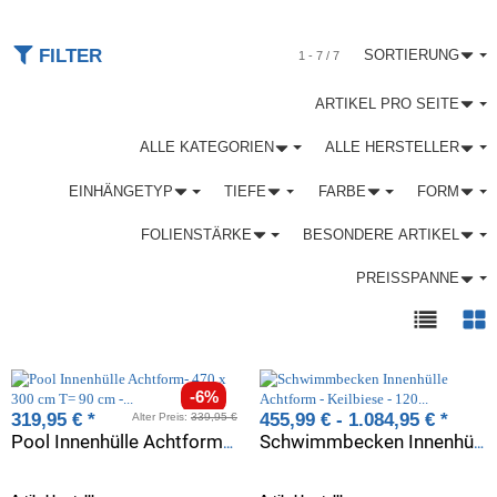
FILTER
SORTIERUNG
1 - 7 / 7
ARTIKEL PRO SEITE
ALLE KATEGORIEN
ALLE HERSTELLER
EINHÄNGETYP
TIEFE
FARBE
FORM
FOLIENSTÄRKE
BESONDERE ARTIKEL
PREISSPANNE
-6%
319,95 €
*
455,99 € -
1.084,95 €
*
Alter Preis:
339,95 €
Pool Innenhülle Achtform- 470 x 300 cm T= 90 cm - 0,6 mm blau
Schwimmbecken Innenhülle Achtform - Keilbiese - 120 cm x 0,6 mm - blau