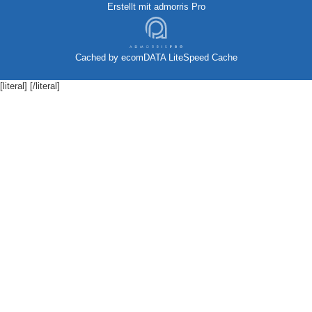
Erstellt mit
admorris Pro
Cached by
ecomDATA LiteSpeed Cache
[literal]
[/literal]