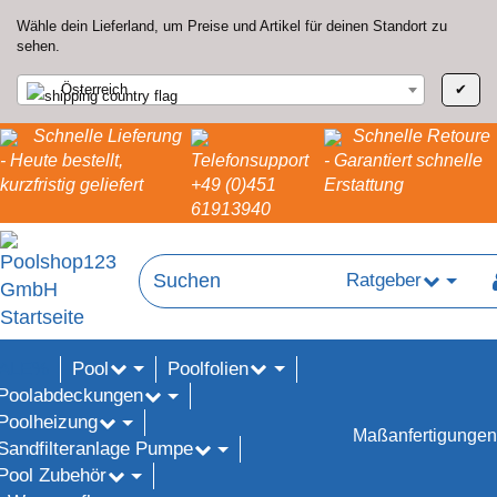
Wähle dein Lieferland, um Preise und Artikel für deinen Standort zu
sehen.
Österreich
✔
Schnelle Lieferung
Schnelle Retoure
- Heute bestellt,
Telefonsupport
- Garantiert schnelle
kurzfristig geliefert
+49 (0)451
Erstattung
61913940
Ratgeber
Pool
Poolfolien
ALE%
Poolabdeckungen
Poolheizung
Maßanfertigungen
Sandfilteranlage Pumpe
Pool Zubehör