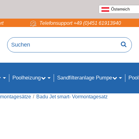
Österreich
rt
Telefonsupport +49 (0)451 61913940
Poolheizung
Sandfilteranlage Pumpe
Pool
rmontagesätze
Badu Jet smart- Vormontagesatz