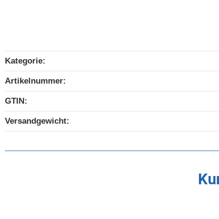
Kategorie:
Produkteigenschaft
Wert
Artikelnummer:
GTIN:
Versandgewicht‍:
Kun