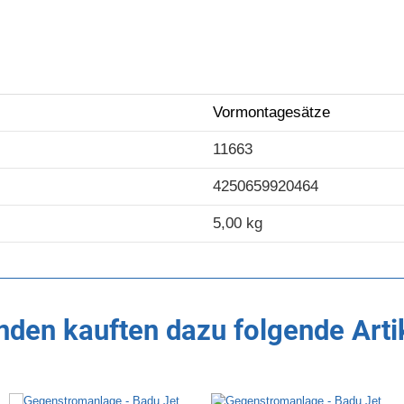
Vormontagesätze
11663
4250659920464
5,00 kg
den kauften dazu folgende Arti