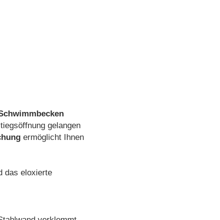
Schwimmbecken
stiegsöffnung gelangen
chung
ermöglicht Ihnen
d das eloxierte
Stahlwand verklemmt,