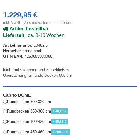
1.229,95 €
inkl. MwSt. ,
Versandkostenfreie Lieferung
Artikel bestellbar
Lieferzeit
: ca. 8-10 Wochen
Artikelnummer
: 10482-5
Hersteller
: trend pool
GTIN/EAN
: 4250659930098
leicht aufzuklappen und zu schließen
Überdachung für runde Becken 500 cm
Cabrio DOME
Rundbecken 300-320 cm
Rundbecken 350-360 cm
+ 40,00 €
Rundbecken 400-420 cm
+ 99,99 €
Rundbecken 450-460 cm
+ 200,00 €