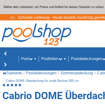
Wähle dein Lieferland, um Preise und Artikel für deinen Standort zu sehen.
Schnelle Lieferung - Heute bestellt, kurzfristig geliefe
Pool
Poolfolien
Poolabdeckungen
SALE%
Startseite
Poolabdeckungen
Sommerabdeckung
Cab
Artikelbewertung: 5 von 5 Sterne
Cabrio DOME Überdach