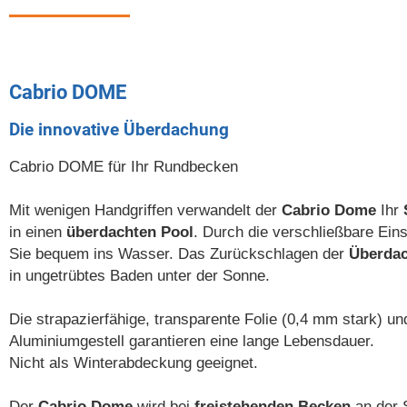
Cabrio DOME
Die innovative Überdachung
Cabrio DOME für Ihr Rundbecken
Mit wenigen Handgriffen verwandelt der
Cabrio Dome
Ihr
in einen
überdachten Pool
. Durch die verschließbare Ein
Sie bequem ins Wasser. Das Zurückschlagen der
Überda
in ungetrübtes Baden unter der Sonne.
Die strapazierfähige, transparente Folie (0,4 mm stark) un
Aluminiumgestell garantieren eine lange Lebensdauer.
Nicht als Winterabdeckung geeignet.
Der
Cabrio Dome
wird bei
freistehenden Becken
an der 