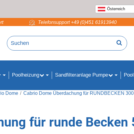
Österreich
rt
Telefonsupport +49 (0)451 61913940
Poolheizung
Sandfilteranlage Pumpe
Pool
rio Dome
Cabrio Dome Überdachung für RUNDBECKEN 300 
ung für runde Becken