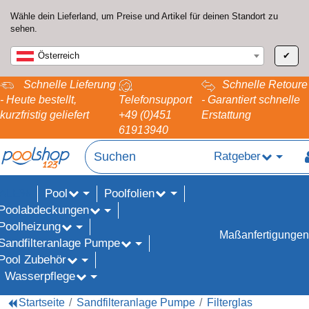
Wähle dein Lieferland, um Preise und Artikel für deinen Standort zu
sehen.
Österreich
✔
Schnelle Lieferung
Schnelle Retoure
- Heute bestellt,
Telefonsupport
- Garantiert schnelle
kurzfristig geliefert
+49 (0)451
Erstattung
61913940
Ratgeber
Pool
Poolfolien
ALE%
Poolabdeckungen
Poolheizung
Maßanfertigungen
Sandfilteranlage Pumpe
Pool Zubehör
Wasserpflege
Startseite
Sandfilteranlage Pumpe
Filterglas