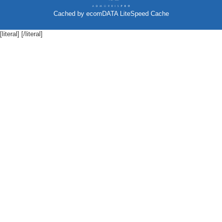
Cached by
ecomDATA LiteSpeed Cache
[literal]
[/literal]