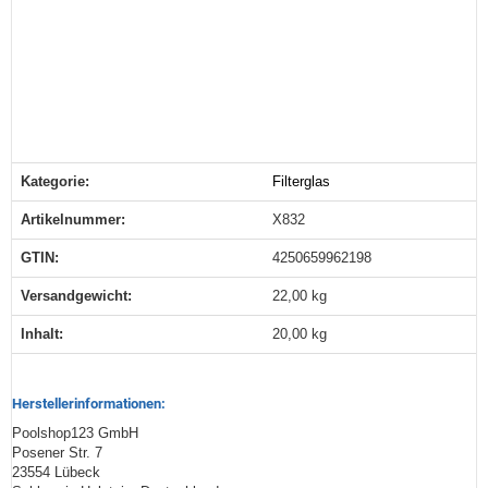
Kategorie:
Filterglas
Produkteigenschaft
Wert
Artikelnummer:
X832
GTIN:
4250659962198
Versandgewicht‍:
22,00 kg
Inhalt‍:
20,00 kg
Herstellerinformationen:
Poolshop123 GmbH
Posener Str. 7
23554 Lübeck