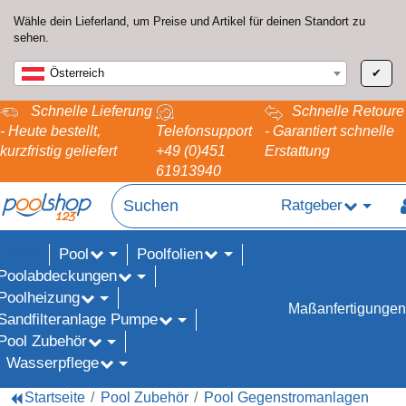
Wähle dein Lieferland, um Preise und Artikel für deinen Standort zu
sehen.
Österreich
✔
Schnelle Lieferung
Schnelle Retoure
- Heute bestellt,
Telefonsupport
- Garantiert schnelle
kurzfristig geliefert
+49 (0)451
Erstattung
61913940
Ratgeber
Pool
Poolfolien
ALE%
Poolabdeckungen
Poolheizung
Maßanfertigungen
Sandfilteranlage Pumpe
Pool Zubehör
Wasserpflege
Startseite
Pool Zubehör
Pool Gegenstromanlagen