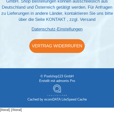
GmbH. Shop Bestellungen können ausschließlich aus
Deutschland und Österreich getätigt werden. Für Anfragen
zu Lieferungen in andere Länder, kontaktieren Sie uns bitte
über die Seite
KONTAKT
, zzgl.
Versand
Datenschutz-Einstellungen
VERTRAG WIDERRUFEN
© Poolshop123 GmbH
Erstellt mit
admorris Pro
Cached by
ecomDATA LiteSpeed Cache
[literal]
[/literal]