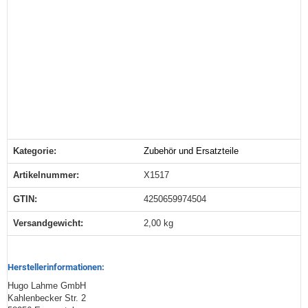
Kategorie:
Zubehör und Ersatzteile
Produkteigenschaft
Wert
Artikelnummer:
X1517
GTIN:
4250659974504
Versandgewicht‍:
2,00 kg
Herstellerinformationen:
Hugo Lahme GmbH
Kahlenbecker Str. 2