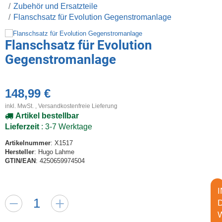
Zubehör und Ersatzteile
Flanschsatz für Evolution Gegenstromanlage
Flanschsatz für Evolution
Gegenstromanlage
148,99 €
inkl. MwSt. ,
Versandkostenfreie Lieferung
Artikel bestellbar
Lieferzeit
: 3-7 Werktage
Artikelnummer
: X1517
Hersteller
: Hugo Lahme
GTIN/EAN
: 4250659974504
I